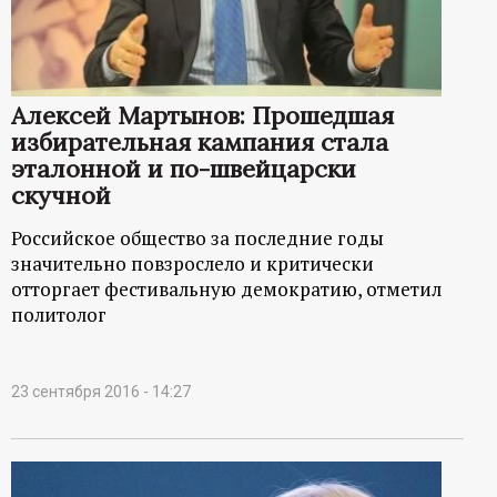
р
т
Алексей Мартынов: Прошедшая
а
избирательная кампания стала
эталонной и по-швейцарски
л
скучной
Российское общество за последние годы
значительно повзрослело и критически
отторгает фестивальную демократию, отметил
политолог
23 сентября 2016 - 14:27