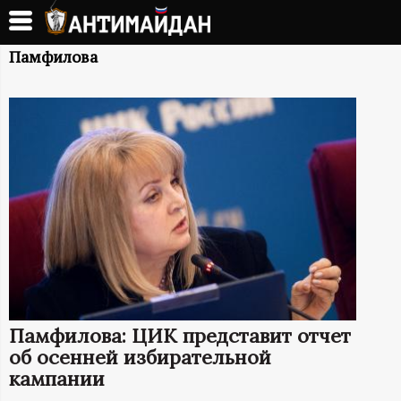
Перейти
к
А
основному
Памфилова
содержанию
Н
Т
И
М
А
Й
Памфилова: ЦИК представит отчет
Д
об осенней избирательной
кампании