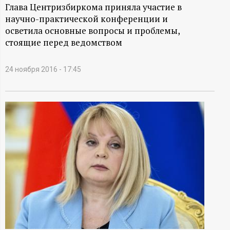
А
Глава Центризбиркома приняла участие в
научно-практической конференции и
Н
осветила основные вопросы и проблемы,
стоящие перед ведомством
-
и
24 ноября 2016 - 17:45
н
ф
о
р
м
а