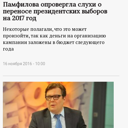
Памфилова опровергла слухи о
ц
переносе президентских выборов
на 2017 год
и
Некоторые полагали, что это может
о
произойти, так как деньги на организацию
кампании заложены в бюджет следующего
н
года
н
16 ноября 2016 - 10:00
ы
й
п
о