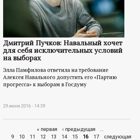
Дмитрий Пучков: Навальный хочет
для себя исключительных условий
на выборах
Элла Памфилова ответила на требование
Алексея Навального допустить его «Партию
прогресса» к выборам в Госдуму
29 июня 2016 - 14:39
« первая
‹ предыдущая
…
С
9
10
11
12
13
14
15
16
17
следующая