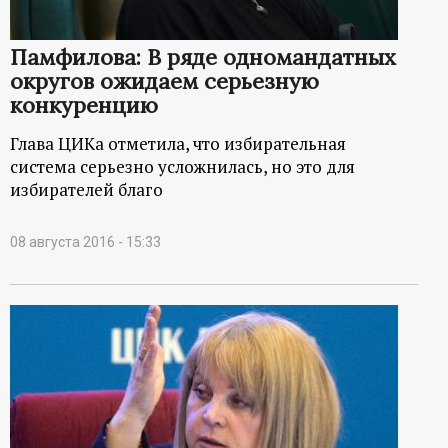
р
Памфилова: В ряде одномандатных
т
округов ожидаем серьезную
конкуренцию
а
Глава ЦИКа отметила, что избирательная
л
система серьезно усложнилась, но это для
избирателей благо
08 августа 2016 - 15:33