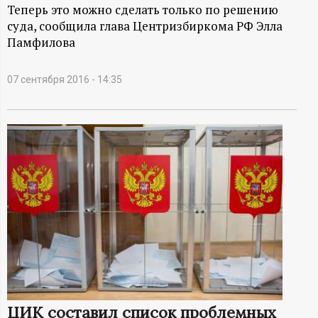
А
Теперь это можно сделать только по решению
суда, сообщила глава Центризбиркома РФ Элла
Н
Памфилова
-
07 сентября 2016 - 14:35
и
н
ф
о
р
м
а
ЦИК составил список проблемных