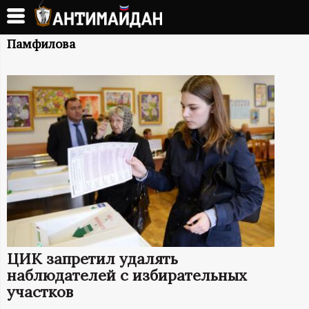
Перейти
к
А
основному
Памфилова
содержанию
Н
Т
И
М
А
Й
ЦИК запретил удалять
Д
наблюдателей с избирательных
участков