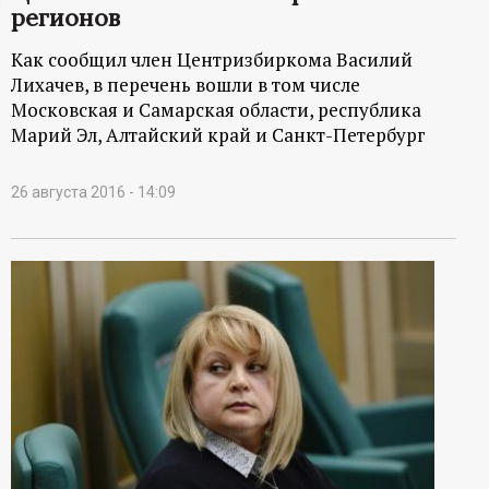
регионов
ц
Как сообщил член Центризбиркома Василий
и
Лихачев, в перечень вошли в том числе
Московская и Самарская области, республика
о
Марий Эл, Алтайский край и Санкт-Петербург
н
26 августа 2016 - 14:09
н
ы
й
п
о