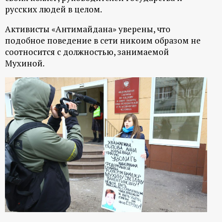
р
русских людей в целом.
т
Активисты «Антимайдана» уверены, что
подобное поведение в сети никоим образом не
а
соотносится с должностью, занимаемой
Мухиной.
л