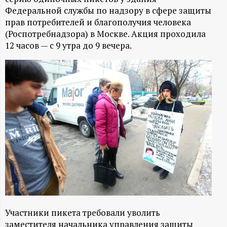
А
Федеральной службы по надзору в сфере защиты
Н
прав потребителей и благополучия человека
(Роспотребнадзора) в Москве. Акция проходила
-
12 часов — с 9 утра до 9 вечера.
и
н
ф
о
р
м
Участники пикета требовали уволить
а
заместителя начальника управления защиты