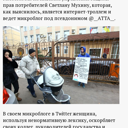
прав потребителей Светлану Мухину, которая,
ц
как выяснилось, является интернет-троллем и
ведет микроблог под псевдонимом @__ATTA__.
и
о
н
н
ы
й
п
В своем микроблоге в Twitter женщина,
о
используя ненормативную лексику, оскорбляет
своих коллег, руководителей государства и