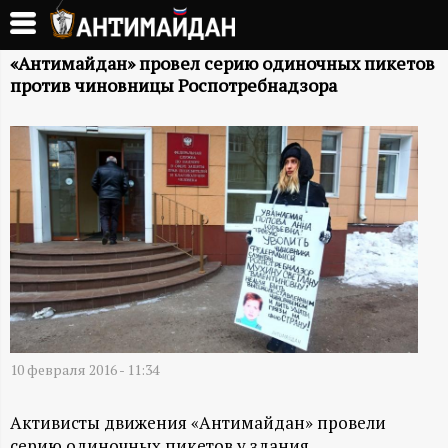
Перейти
к
А
основному
«Антимайдан» провел серию одиночных пикетов
против чиновницы Роспотребнадзора
содержанию
Н
Т
И
М
А
Й
10 февраля 2016 - 11:34
Д
Активисты движения «Антимайдан» провели
серию одиночных пикетов у здания