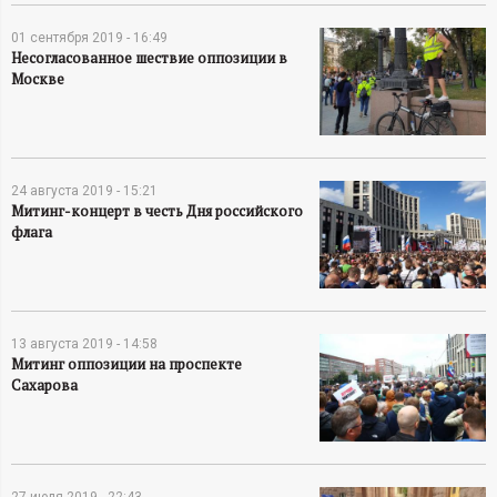
А
01 сентября 2019 - 16:49
Н
Несогласованное шествие оппозиции в
Москве
-
и
24 августа 2019 - 15:21
н
Митинг-концерт в честь Дня российского
флага
ф
о
13 августа 2019 - 14:58
р
Митинг оппозиции на проспекте
Сахарова
м
а
27 июля 2019 - 22:43