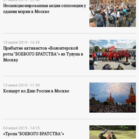
Несанкционированная акция оппозиции у
ц
здания мэрии в Москве
и
о
19 июля 2019 - 16:39
Прибытие активистов «Волонтерской
н
роты "БОЕВОГО БРАТСТВА"» из Тулуна в
Москву
н
ы
13 июня 2019 - 11:39
Концерт ко Дню России в Москве
й
п
о
04 июня 2019 - 14:15
«Тропа "БОЕВОГО БРАТСТВА"»