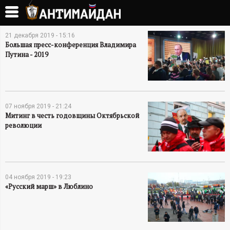
Перейти
к
А
основному
21 декабря 2019 - 15:16
содержанию
Большая пресс-конференция Владимира
С
Н
Путина - 2019
т
Т
р
И
а
07 ноября 2019 - 21:24
Митинг в честь годовщины Октябрьской
н
революции
М
и
А
ц
Й
ы
04 ноября 2019 - 19:23
«Русский марш» в Люблино
Д