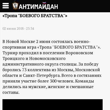
Перейти
к
А
основному
«Тропа ''БОЕВОГО БРАТСТВА''»
содержанию
Н
02 июня 2018 - 23:34
Т
В Новой Москве 2 июня состоялась военно-
спортивная игра «Тропа ''БОЕВОГО БРАТСТВА''».
И
Турнир проходил в поселении Вороновском
Троицкого и Новомосковского
М
административного округа столицы. За победу
боролись 73 коллектива из Москвы, Московской
А
области и Санкт-Петербурга. Всего в состязаниях
приняли участие более 300 человек. Команды
Й
делились на мужские, женские и смешанные
составы.
Д