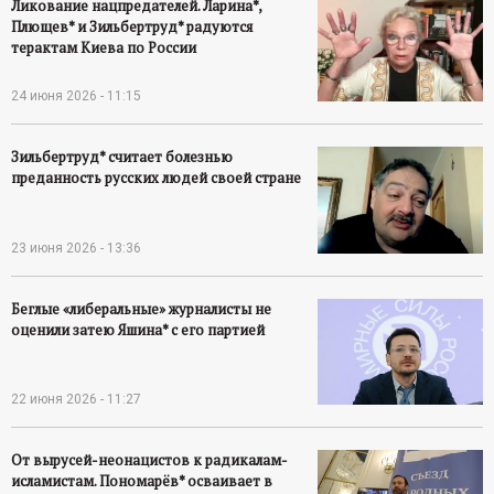
Ликование нацпредателей. Ларина*,
Плющев* и Зильбертруд* радуются
терактам Киева по России
24 июня 2026 - 11:15
Зильбертруд* считает болезнью
преданность русских людей своей стране
23 июня 2026 - 13:36
Беглые «либеральные» журналисты не
оценили затею Яшина* с его партией
22 июня 2026 - 11:27
От вырусей-неонацистов к радикалам-
исламистам. Пономарёв* осваивает в