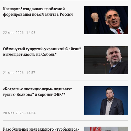
Каспаров* озадачился проблемой
формирования новой элиты в России
22 мая 2026 - 14:08
Обманутый супругой-украинкой Фейгин*
вымещает злость на Соболь*
21 мая 2026 - 10:57
«Коллеги-оппозиционеры» поливают
грязью Волкова* и хоронят ФБК**
20 мая 2026 - 14:54
Разоблачение нелегального «турбизнеса»