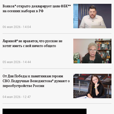
Волков* открыто декларирует цели ФБК**
на осенних выборах в РФ
06 мая 2026 - 14:04
Лариной* не нравится, что русские не
хотят иметь с ней ничего общего
05 мая 2026 - 14:44
От Дня Победы к памятникам героям
СВО. Подручные Венедиктова* думают о
переобустройстве России
04 мая 2026 - 12:47