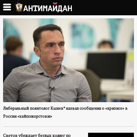
Перейти
к
А
основному
содержанию
Н
Т
И
М
А
Й
Либеральный политолог Кынев* назвал сообщения о «кризисе» в
России «хайпожорстовм»
Д
Светов убеждает беглых коллег по