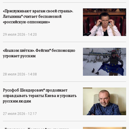
р
«Прислуживают врагам своей страны».
т
Латынина* считает бесполезной
«российскую оппозицию»
а
29 июля 2026 - 14:20
л
«Языком плётки». Фейгин* беспомощно
угрожает русским
28 июля 2026 - 14:08
Русофоб Шендерович* продолжает
оправдывать теракты Киева и угрожать
русским людям
27 июля 2026 - 12:17