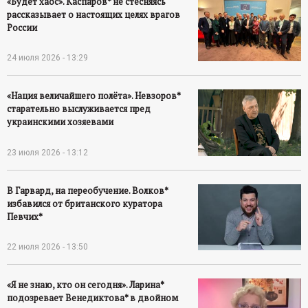
«Будет хаос». Каспаров* не стесняясь
рассказывает о настоящих целях врагов
России
24 июля 2026 - 13:29
«Нация величайшего полёта». Невзоров*
старательно выслуживается пред
украинскими хозяевами
23 июля 2026 - 13:12
В Гарвард, на переобучение. Волков*
избавился от британского куратора
Певчих*
22 июля 2026 - 13:50
«Я не знаю, кто он сегодня». Ларина*
подозревает Венедиктова* в двойном