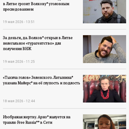
в Литве грозит Волкову* уголовным
преследованием
19 мая 2026 - 13:51
За деньги, да. Волков* открыл в Литве
нелегальное «турагентство» для
получения ВНЖ
19 мая 2026 - 11:25
«Тысяча голов» Зеленского. Латынина*
указала Майерс* на её глупость и подлость
18 мая 2026 - 12:44
Изображая жертву. Арно* жалуется на
травлю Free Russia** в Сети