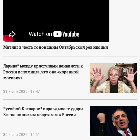
ц
и
о
Митинг в честь годовщины Октябрьской революции
н
Ларина* между приступами ненависти к
н
России вспомнила, что она «коренной
москвич»
ы
31 июля 2026 - 13:47
й
Русофоб Каспаров* оправдывает удары
п
Киева по жилым кварталам в России
о
30 июля 2026 - 10:51