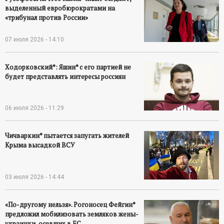
выделенный евробюрократами на
«трибунал против России»
07 июля 2026 - 14:10
Ходорковский*: Яшин* с его партией не
будет представлять интересы россиян
06 июля 2026 - 11:29
Чичваркин* пытается запугать жителей
Крыма высадкой ВСУ
03 июля 2026 - 14:44
«По-другому нельзя». Рогоносец Фейгин*
предложил мобилизовать земляков жены-
украинки, осевших в ЕС