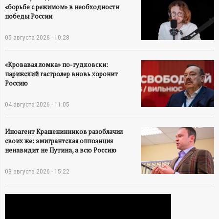
А
«борьбе с режимом» в необходиости
победы России
Н
05 августа 2026 - 10:28
-
«Кровавая ломка» по-гудковски:
и
парижский гастролер вновь хоронит
Россию
н
04 августа 2026 - 11:05
ф
Иноагент Крашенинников разоблачил
о
своих же: эмигрантская оппозиция
ненавидит не Путина, а всю Россию
р
03 августа 2026 - 15:22
м
а