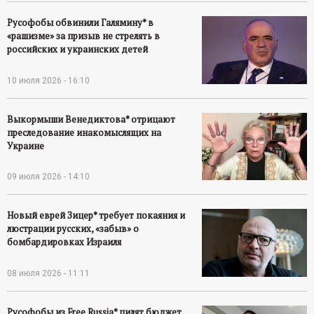
Русофобы обвинили Галямину* в
«рашизме» за призыв не стрелять в
российских и украинских детей
10 июля 2026 - 16:10
Выкормыши Венедиктова* отрицают
преследование инакомыслящих на
Украине
09 июля 2026 - 14:10
Новый еврей Зицер* требует покаяния и
люстрации русских, «забыв» о
бомбардировках Израиля
08 июля 2026 - 11:11
Русофобы из Free Russia* пилят бюджет,