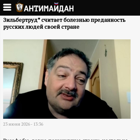
Перейти
к
А
основному
Зильбертруд* считает болезнью преданность
русских людей своей стране
содержанию
Н
Т
И
М
А
Й
Д
23 июня 2026 - 13:36