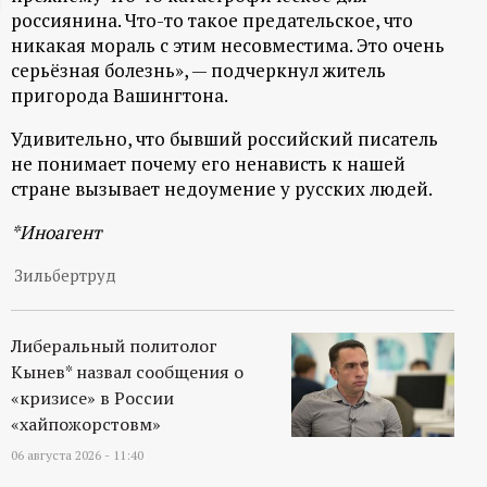
россиянина. Что-то такое предательское, что
ц
никакая мораль с этим несовместима. Это очень
серьёзная болезнь», — подчеркнул житель
и
пригорода Вашингтона.
о
Удивительно, что бывший российский писатель
не понимает почему его ненависть к нашей
н
стране вызывает недоумение у русских людей.
*Иноагент
н
Зильбертруд
ы
й
Либеральный политолог
Кынев* назвал сообщения о
п
«кризисе» в России
«хайпожорстовм»
о
06 августа 2026 - 11:40