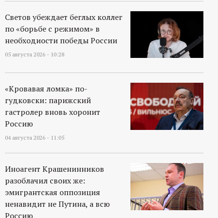
р
Светов убеждает беглых коллег
т
по «борьбе с режимом» в
необходиости победы России
а
05 августа 2026 - 10:28
л
«Кровавая ломка» по-
гудковски: парижский
гастролер вновь хоронит
Россию
04 августа 2026 - 11:05
Иноагент Крашенинников
разоблачил своих же:
эмигрантская оппозиция
ненавидит не Путина, а всю
Россию