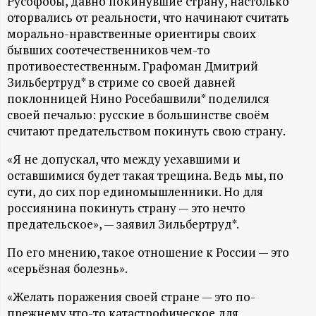
А
Русофобы, давно покинувшие страну, настолько
оторвались от реальности, что начинают считать
Н
морально-нравственные ориентиры своих
бывших соотечественников чем-то
-
противоестественным. Графоман Дмитрий
Зильбертруд* в стриме со своей давней
и
поклонницей Нино Росебашвили* поделился
своей печалью: русские в большинстве своём
н
считают предательством покинуть свою страну.
«Я не допускал, что между уехавшими и
ф
оставшимися будет такая трещина. Ведь мы, по
сути, до сих пор единомышленники. Но для
о
россиянина покинуть страну — это нечто
предательское», — заявил Зильбертруд*.
р
По его мнению, такое отношение к России — это
м
«серьёзная болезнь».
«Желать поражения своей стране — это по-
а
прежнему что-то катастрофическое для