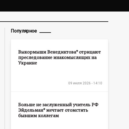
лёв* спалился с трубочкой в носу
Популярное
Выкормыши Венедиктова* отрицают
преследование инакомыслящих на
Украине
09 июля 2026 - 14:10
Больше не заслуженный учитель РФ
Эйдельман* мечтает отомстить
бывшим коллегам