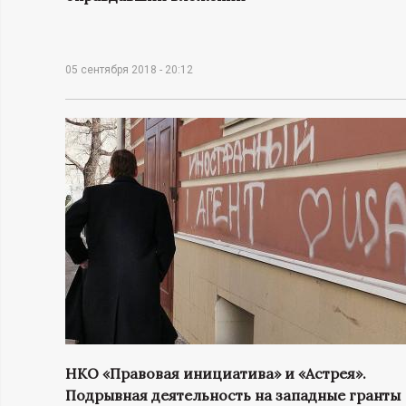
Н
05 сентября 2018 - 20:12
-
и
н
ф
о
р
м
НКО «Правовая инициатива» и «Астрея».
а
Подрывная деятельность на западные гранты