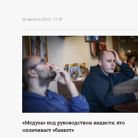
р
т
26 августа 2016 - 17:47
а
л
«Медуза» под руководством нациста: кто
оплачивает «банкет»