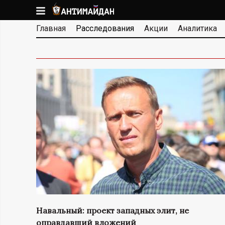
Перейти
к
А
Главная
Расследования
Акции
Аналитика
основному
содержанию
Н
ВАЖНО! На
Т
И
М
А
Й
Д
Навальный: проект западных элит, не
А
оправдавший вложений