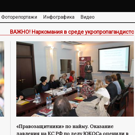
Фоторепортажи
Инфографика
Видео
ркомания в среде укропропагандистов, или Как Кисе
«Правозащитники» по найму. Оказание
давления на КС РФ по делу ЮКОСа оценили в