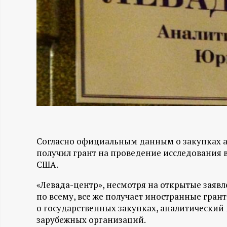
Н
-
и
н
ф
о
Согласно официальным данным о закупках а
получил грант на проведение исследования в
США.
р
«Левада-центр», несмотря на открытые заявл
м
по всему, все же получает иностранные гран
о государственных закупках, аналитический
а
зарубежных организаций.