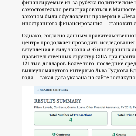
р
финансируемые из-за рубежа политические
самостоятельно регистрироваться в Минюсте
законом были обусловлены проверки в «Леваде
т
иностранного финансирования — становить
а
Однако, согласно данным правительственного
центр» продолжает проводить исследования 
л
вступления в силу закона «Об иностранных а
правительственных структур США три гранта
121 тыс. долларов. Более того, последние ср
вышеупомянутого интервью Льва Гудкова Вла
года — такая дата указана на сайте госзакуп