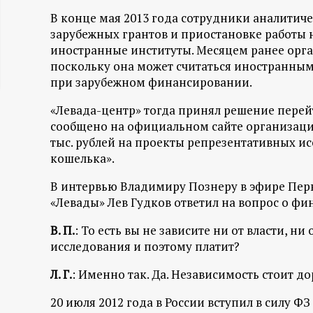
ц
В конце мая 2013 года сотрудники аналитиче
зарубежных грантов и приостановке работы 
и
иностранные институты. Месяцем ранее орг
поскольку она может считаться иностранным
при зарубежном финансировании.
о
«Левада-центр» тогда принял решение перей
н
сообщено на официальном сайте организации
тыс. рублей на проекты репрезентативных и
н
кошелька».
ы
В интервью Владимиру Познеру в эфире Перво
«Левады» Лев Гудков ответил на вопрос о ф
й
В. П.
: То есть вы не зависите ни от власти, ни
исследования и поэтому платит?
п
Л. Г.
: Именно так. Да. Независимость стоит д
о
20 июля 2012 года в России вступил в силу Ф