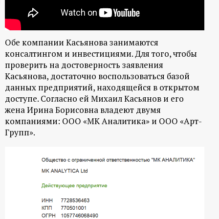
ц
и
Обе компании Касьянова занимаются
консалтингом и инвестициями. Для того, чтобы
о
проверить на достоверность заявления
Касьянова, достаточно воспользоваться базой
н
данных предприятий, находящейся в открытом
доступе. Согласно ей Михаил Касьянов и его
н
жена Ирина Борисовна владеют двумя
компаниями: ООО «МК Аналитика» и ООО «Арт-
ы
Групп».
й
п
о