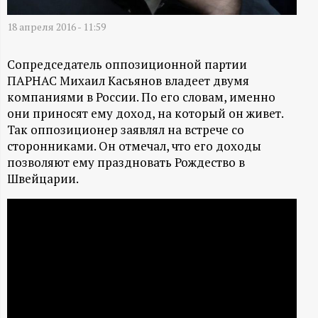
А
18 апреля 2016 - 11:59
Н
-
Сопредседатель оппозиционной партии
ПАРНАС Михаил Касьянов владеет двумя
и
компаниями в России. По его словам, именно
они приносят ему доход, на который он живет.
Так оппозиционер заявлял на встрече со
н
сторонниками. Он отмечал, что его доходы
позволяют ему праздновать Рождество в
ф
Швейцарии.
о
р
м
а