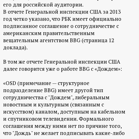
р
его для российской аудитории.
В отчете Генеральной инспекции США за 2013
т
год четко указано, что РБК имеет официально
подписанное соглашение о сотрудничестве с
а
американским правительственным
вещательным агентством BBG (страница 12
л
доклада).
В том же отчете Генеральной инспекции США
далее говорится уже о работе BBG с «Дождем»:
«OSD (примечание — структурное
подразделение BBG) имеет другой тип
сотрудничества с "Дождем", либеральным
новостным и культурным (связанным с
искусством) каналом, доступным на кабельном
и спутниковом телевидении. Формального
соглашения между ними нет по причине того,
что "Дождь" не желает подписывать какие-либо