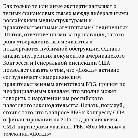
А
Как только те или иные эксперты заявляют о
Н
тесных финансовых связях между либеральными
российскими медиаструктурами и
-
правительственными агентствами Соединенных
Штатов, ответственными за пропаганду, такого
рода утверждения высмеиваются и
и
подвергаются публичной обструкции. Однако
анализ внутренних документов американского
н
Конгресса и Генеральной инспекции США
позволяет сказать о том, что «Дождь» активно
ф
сотрудничает с американским
правительственным агентством BBG, причем по
о
неофициальным каналам, что вполне может
говорить о нарушении им российского
р
налогового законодательства. Начать, пожалуй,
стоит с того, что в запросе BBG к Конгрессу США
м
о финансировании на 2017 год российскими
СМИ-партнерами указаны: РБК, «Эхо Москвы» и
а
телеканал «Дождь».