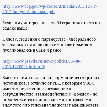
ц
http://www.bbg.gov/wp-content/media/2011/12/FY-
2017-Budget-Submission.pdf
и
Если кому интересно
это 34 страница отчета по
—
ссылке выше.
о
К слову, сведения о партнерстве «либерального
н
телеканала» с американским правительством
публиковались в СМИ и ранее.
н
http://www.pravda.ru/news/politics/13-08-
ы
2015/1270847-britan-0/
й
Вместе с тем, согласно информации из открытых
источников, в отличие от РБК, с которым у BBG
п
имеется письменное соглашение о
сотрудничестве, взаимодействие с «Дождем» не
о
подкрепляется официальными контрактами в
виду того, что телеканал не желает афишировать