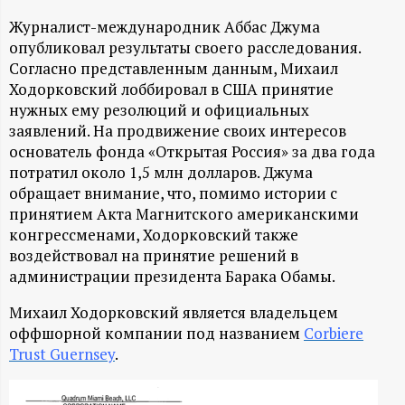
А
Журналист-международник Аббас Джума
Н
опубликовал результаты своего расследования.
Согласно представленным данным, Михаил
-
Ходорковский лоббировал в США принятие
нужных ему резолюций и официальных
и
заявлений. На продвижение своих интересов
основатель фонда «Открытая Россия» за два года
н
потратил около 1,5 млн долларов. Джума
обращает внимание, что, помимо истории с
ф
принятием Акта Магнитского американскими
конгрессменами, Ходорковский также
о
воздействовал на принятие решений в
администрации президента Барака Обамы.
р
Михаил Ходорковский является владельцем
оффшорной компании под названием
Corbiere
м
Trust Guernsey
.
а