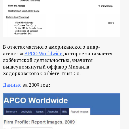
ц
и
о
В отчетах частного американского пиар-
н
агенства
APCO Worldwide
, которое занимается
лоббистской деятельностью, значится
н
вышеупомянутый оффшор Михаила
Ходорковского Corbiere Trust Co.
ы
Данные
за 2009 год:
й
п
о