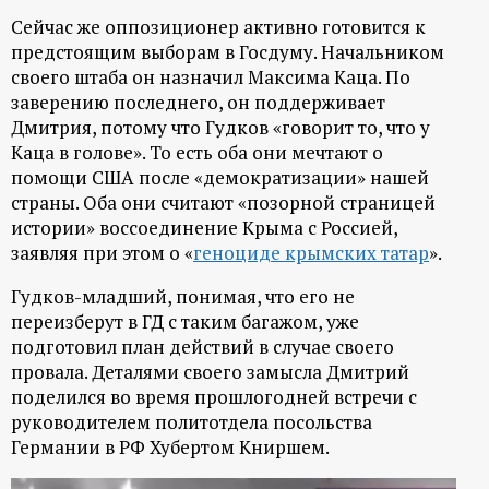
Сейчас же оппозиционер активно готовится к
предстоящим выборам в Госдуму. Начальником
своего штаба он назначил Максима Каца. По
заверению последнего, он поддерживает
Дмитрия, потому что Гудков «говорит то, что у
Каца в голове». То есть оба они мечтают о
помощи США после «демократизации» нашей
страны. Оба они считают «позорной страницей
истории» воссоединение Крыма с Россией,
заявляя при этом о «
геноциде крымских татар
».
Гудков-младший, понимая, что его не
переизберут в ГД с таким багажом, уже
подготовил план действий в случае своего
провала. Деталями своего замысла Дмитрий
поделился во время прошлогодней встречи с
руководителем политотдела посольства
Германии в РФ Хубертом Книршем.