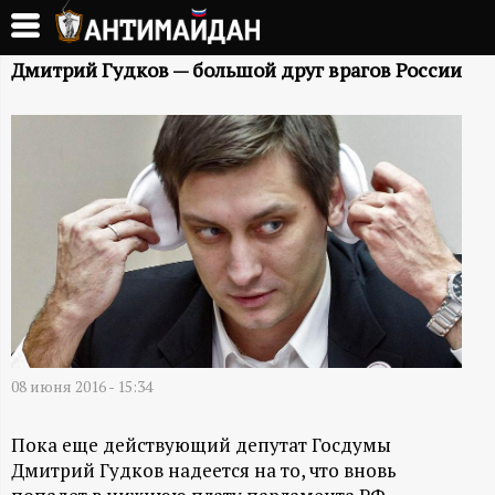
Перейти
к
А
основному
Дмитрий Гудков — большой друг врагов России
содержанию
Н
Т
И
М
А
Й
08 июня 2016 - 15:34
Д
Пока еще действующий депутат Госдумы
Дмитрий Гудков надеется на то, что вновь