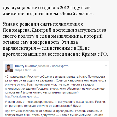
ц
Два думца даже создали в 2012 году свое
движение под названием «Левый альянс».
и
Узнав о решении снять полномочия с
Пономарева, Дмитрий поспешил заступиться за
о
своего коллегу и единомышленника, который
оставил ему доверенность. Эти два
н
парламентария — единственные в ГД, не
проголосовавшие за воссоединение Крыма с РФ.
н
ы
й
п
о