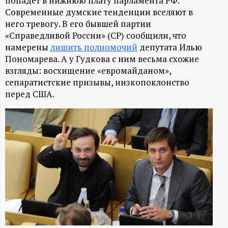
А
попадет в нижнюю плату парламента РФ.
Современные думские тенденции вселяют в
Н
него тревогу. В его бывшей партии
«Справедливой России» (СР) сообщили, что
-
намерены
лишить полномочий
депутата Илью
Пономарева. А у Гудкова с ним весьма схожие
и
взгляды: восхищение «евромайданом»,
сепаратистские призывы, низкопоклонство
н
перед США.
ф
о
р
м
а