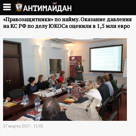
Перейти
к
А
основному
«Правозащитники» по найму. Оказание давления
на КС РФ по делу ЮКОСа оценили в 1,5 млн евро
содержанию
Н
Т
И
М
А
Й
Д
27 марта 2017 - 11:03