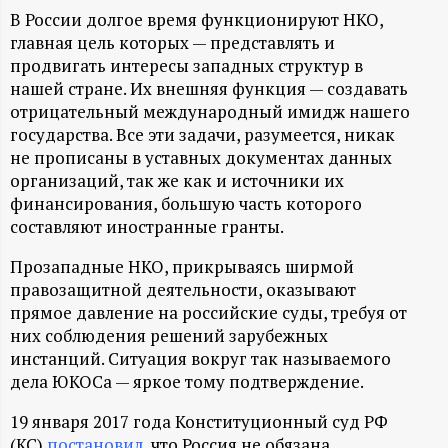
А
В России долгое время функционируют НКО,
Н
главная цель которых — представлять и
продвигать интересы западных структур в
-
нашей стране. Их внешняя функция — создавать
отрицательный международный имидж нашего
государства. Все эти задачи, разумеется, никак
и
не прописаны в уставных документах данных
организаций, так же как и источники их
н
финансирования, большую часть которого
составляют иностранные гранты.
ф
Прозападные НКО, прикрываясь ширмой
о
правозащитной деятельности, оказывают
прямое давление на российские суды, требуя от
р
них соблюдения решений зарубежных
инстанций. Ситуация вокруг так называемого
м
дела ЮКОСа — яркое тому подтверждение.
19 января 2017 года Конституционный суд РФ
а
(КС)
постановил
, что Россия не обязана