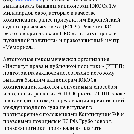
выплачивать бывшим акционерам ЮКОСа 1,9
ц
миллиардов евро, которые в качестве
компенсации ранее присудил им Европейский
и
суд по правам человека (ЕСПЧ). Решение КС
резко раскритиковали НКО «Институт права и
о
публичной политики» и правозащитный центр
«Мемориал».
н
Автономная некоммерческая организация
н
«Институт права и публичной политики» (ИППП)
подготовила заключение, согласно которому
ы
выплата бывшим акционерам ЮКОСа
компенсации является допустимым способом
й
исполнения решения ЕСПЧ. Юристы ИППП также
настаивали на том, что реализация предписаний
международного суда не вступает в
п
противоречие с положениями Конституции РФ и
правовыми позициями КС РФ. Грубо говоря,
о
правозащитники призывали выплатить