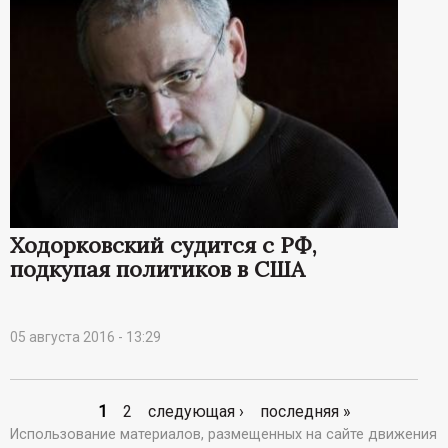
Ходорковский судится с РФ,
подкупая политиков в США
05 августа 2016 - 13:29
1
2
следующая ›
последняя »
С
Использование материалов, размещенных на сайте движения