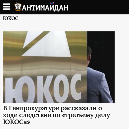
Перейти
к
А
основному
ЮКОС
содержанию
Н
Т
И
М
А
Й
В Генпрокуратуре рассказали о
Д
ходе следствия по «третьему делу
ЮКОСа»