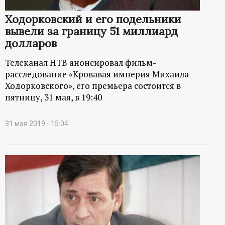
ц
Ходорковский и его подельники
вывели за границу 51 миллиард
и
долларов
о
Телеканал НТВ анонсировал фильм-
расследование «Кровавая империя Михаила
н
Ходорковского», его премьера состоится в
пятницу, 31 мая, в 19:40
н
31 мая 2019 - 15:04
ы
й
п
о