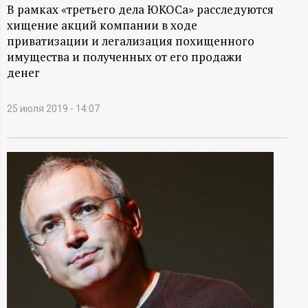
А
В рамках «третьего дела ЮКОСа» расследуются
хищение акций компании в ходе
Н
приватизации и легализация похищенного
имущества и полученных от его продажи
-
денег
и
25 июля 2019 - 14:07
н
ф
о
р
м
а