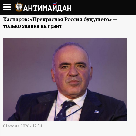
Перейти
к
А
основному
Каспаров: «Прекрасная Россия будущего» —
только заявка на грант
содержанию
Н
Т
И
М
А
Й
Д
01 июня 2026 - 12:54