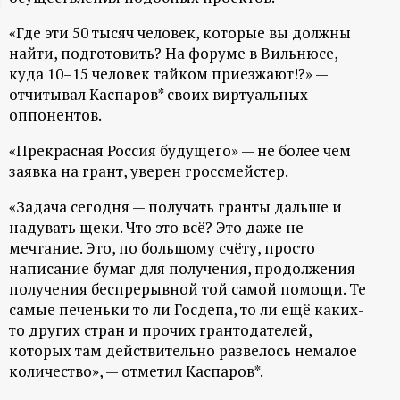
ц
«Где эти 50 тысяч человек, которые вы должны
найти, подготовить? На форуме в Вильнюсе,
и
куда 10–15 человек тайком приезжают!?» —
отчитывал Каспаров* своих виртуальных
о
оппонентов.
н
«Прекрасная Россия будущего» — не более чем
заявка на грант, уверен гроссмейстер.
н
«Задача сегодня — получать гранты дальше и
надувать щеки. Что это всё? Это даже не
ы
мечтание. Это, по большому счёту, просто
написание бумаг для получения, продолжения
й
получения беспрерывной той самой помощи. Те
самые печеньки то ли Госдепа, то ли ещё каких-
п
то других стран и прочих грантодателей,
которых там действительно развелось немалое
о
количество», — отметил Каспаров*.