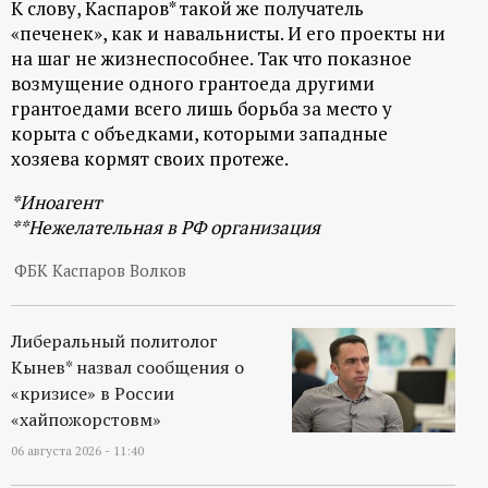
К слову, Каспаров* такой же получатель
р
«печенек», как и навальнисты. И его проекты ни
на шаг не жизнеспособнее. Так что показное
т
возмущение одного грантоеда другими
грантоедами всего лишь борьба за место у
а
корыта с объедками, которыми западные
хозяева кормят своих протеже.
л
*Иноагент
**Нежелательная в РФ организация
ФБК Каспаров Волков
Либеральный политолог
Кынев* назвал сообщения о
«кризисе» в России
«хайпожорстовм»
06 августа 2026 - 11:40