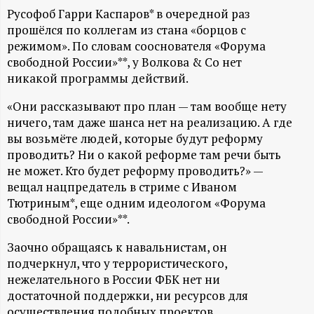
А
Русофоб Гарри Каспаров* в очередной раз
Н
прошёлся по коллегам из стана «борцов с
режимом». По словам сооснователя
«Форума
-
свободной России»**, у Волкова & Co нет
никакой программы действий.
и
«Они рассказывают про план — там вообще нету
ничего, там даже шанса нет на реализацию. А где
н
вы возьмёте людей, которые будут реформу
проводить? Ни о какой реформе там речи быть
ф
не может. Кто будет реформу проводить?» —
вещал нацпредатель в стриме с Иваном
о
Тютриным*, еще одним идеологом «Форума
свободной России»**.
р
Заочно обращаясь к навальнистам, он
подчеркнул, что у террористического,
м
нежелательного в России ФБК нет ни
достаточной поддержки, ни ресурсов для
а
осуществления подобных проектов.