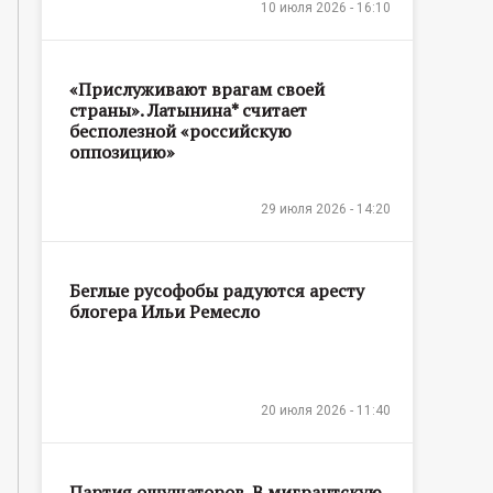
10 июля 2026 - 16:10
«Прислуживают врагам своей
страны». Латынина* считает
бесполезной «российскую
оппозицию»
29 июля 2026 - 14:20
Беглые русофобы радуются аресту
блогера Ильи Ремесло
20 июля 2026 - 11:40
Партия ощущаторов. В мигрантскую