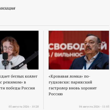
низация
ждает беглых коллег
«Кровавая ломка» по-
 с режимом» в
гудковски: парижский
ти победы России
гастролер вновь хоронит
Россию
05 августа 2026 - 10:28
04 августа 2026 - 11:05