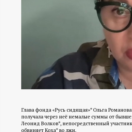
Н
-
и
н
ф
о
р
Глава фонда «Русь сидящая»* Ольга Романова
м
получала через неё немалые суммы от бывше
Леонид Волков*, непосредственный участник
а
обвиняет Коха* во лжи.