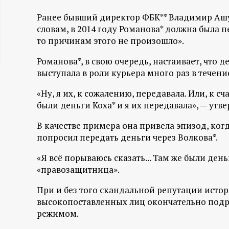
ц
Ранее бывший директор ФБК** Владимир Ашур
словам, в 2014 году Романова* должна была п
и
то причинам этого не произошло».
о
Романова*, в свою очередь, настаивает, что де
выступала в роли курьера много раз в течени
н
«Ну, я их, к сожалению, передавала. Или, к сча
были деньги Коха* и я их передавала», — утв
н
В качестве примера она привела эпизод, когд
ы
попросил передать деньги через Волкова*.
«Я всё порываюсь сказать... Там же были ден
й
«правозащитница».
п
При и без того скандальной репутации истор
высокопоставленных лиц окончательно подр
о
режимом.