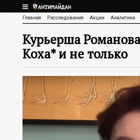
Перейти
к
А
Главная
Расследования
Акции
Аналитика
основному
содержанию
Н
Курьерша Романова
Т
Коха* и не только
И
М
А
Й
Д
А