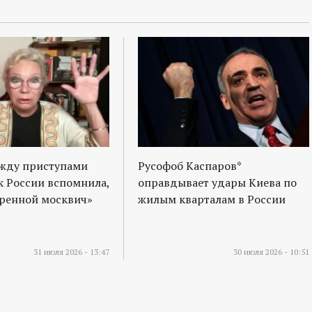
ежду приступами
Русофоб Каспаров*
к России вспомнила,
оправдывает удары Киева по
оренной москвич»
жилым кварталам в России
31 июля 2026 - 13:47
30 июля 2026 - 10:51