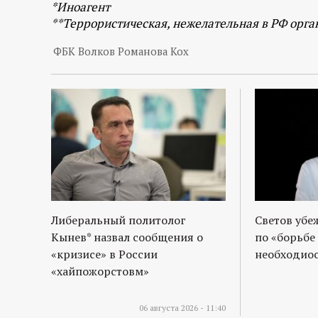
р
*Иноагент
**Террористическая, нежелательная в РФ орга
т
ФБК Волков Романова Кох
а
л
Либеральный политолог
Светов убе
Кынев* назвал сообщения о
по «борьбе
«кризисе» в России
необходиос
«хайпожорстовм»
06 августа 2026 - 11:40