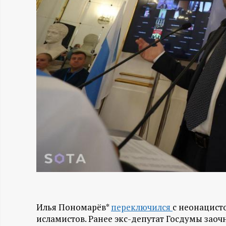
Н
-
и
н
ф
о
р
м
Илья Пономарёв*
переключился
с неонацист
а
исламистов. Ранее экс-депутат Госдумы заоч