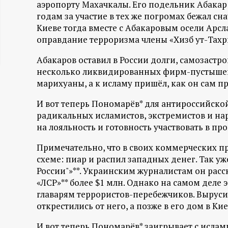
аэропорту Махачкалы. Его подельник Абакар
ц
годам за участие в тех же погромах бежал снач
Киеве тогда вместе с Абакаровым осели Арсл
и
оправдание терроризма члены «Хизб ут-Тахри
Абакаров оставил в России долги, самозастр
о
несколько ликвидированных фирм-пустышек.
марихуаны, а к исламу пришёл, как он сам пр
н
И вот теперь Пономарёв* для антироссийско
н
радикальных исламистов, экстремистов и на
на лояльность и готовность участвовать в пр
ы
Примечательно, что в своих коммерческих п
й
схеме: пиар и распил западных денег. Так уж
России"»**. Украинским журналистам он расск
п
«ЛСР»** более $1 млн. Однако на самом деле
главарям террористов-перебежчиков. Выруси
открестились от него, а позже в его дом в Ки
о
И вот теперь Пономарёв* заигрывает с исла