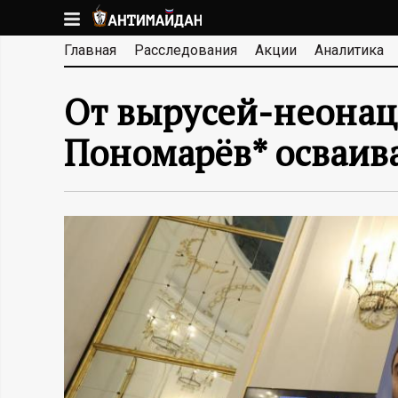
Перейти
к
А
Главная
Расследования
Акции
Аналитика
основному
содержанию
Н
От вырусей-неонац
Т
Пономарёв* осваив
И
М
А
Й
Д
А