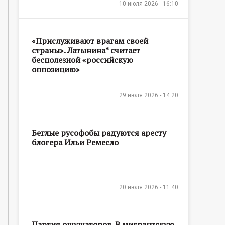
10 июля 2026 - 16:10
«Прислуживают врагам своей
страны». Латынина* считает
бесполезной «российскую
оппозицию»
29 июля 2026 - 14:20
Беглые русофобы радуются аресту
блогера Ильи Ремесло
20 июля 2026 - 11:40
Партия ощущаторов. В мигрантскую