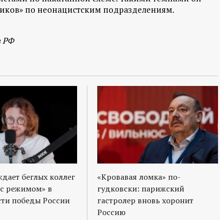
ников» по неонацистским подразделениям.
в РФ
ждает беглых коллег
«Кровавая ломка» по-
 с режимом» в
гудковски: парижский
ти победы России
гастролер вновь хоронит
Россию