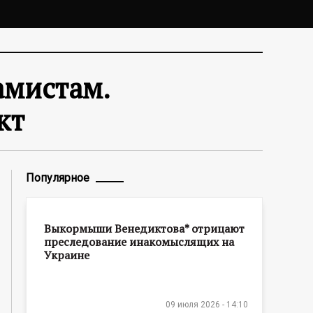
амистам.
кт
Популярное
Выкормыши Венедиктова* отрицают
преследование инакомыслящих на
Украине
09 июля 2026 - 14:10