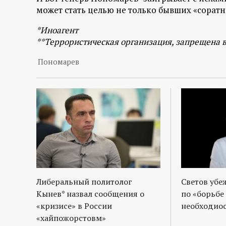
р
может стать целью не только бывших «сорат
т
*Иноагент
**Террористическая организация, запрещена 
а
Пономарев
л
Либеральный политолог
Светов убе
Кынев* назвал сообщения о
по «борьбе
«кризисе» в России
необходиос
«хайпожорстовм»