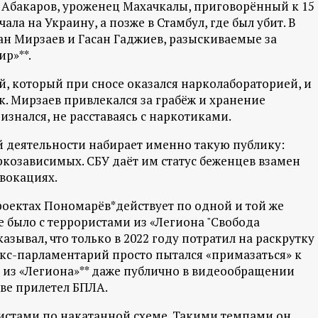
 Абакаров, уроженец Махачкалы, приговорённый к 15
ала на Украину, а позже в Стамбул, где был убит. В
ан Мирзаев и Гасан Гаджиев, разыскиваемые за
р»**.
ой, который при сносе оказался нарколабораторией, и
 Мирзаев привлекался за грабёж и хранение
изнался, не расставаясь с наркотиками.
й деятельности набирает именно такую публику:
ркозависимых. СБУ даёт им статус беженцев взамен
овокациях.
роектах Пономарёв*действует по одной и той же
е было с террористами из «Легиона "Свобода
азывал, что только в 2022 году потратил на раскрутку
 экс-парламентарий просто пытался «примазаться» к
 из «Легиона»** даже публично в видеообращении
еве прилетел БПЛА.
мистами по накатанной схеме. Такими темпами он