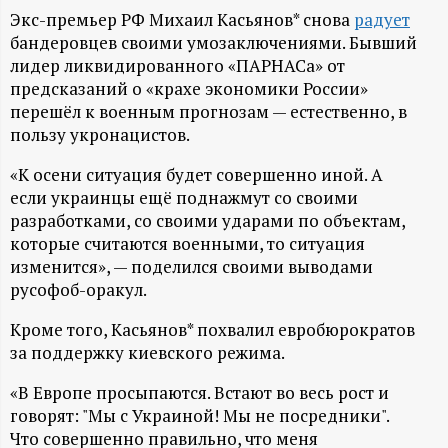
А
Экс-премьер РФ Михаил Касьянов* снова
радует
Н
бандеровцев своими умозаключениями. Бывший
лидер ликвидированного «ПАРНАСа» от
-
предсказаний о «крахе экономики России»
перешёл к военным прогнозам — естественно, в
пользу укронацистов.
и
«К осени ситуация будет совершенно иной. А
н
если украинцы ещё поднажмут со своими
разработками, со своими ударами по объектам,
ф
которые считаются военными, то ситуация
изменится», — поделился своими выводами
о
русофоб-оракул.
р
Кроме того, Касьянов* похвалил евробюрократов
за поддержку киевского режима.
м
«В Европе просыпаются. Встают во весь рост и
говорят: "Мы с Украиной! Мы не посредники".
а
Что совершенно правильно, что меня