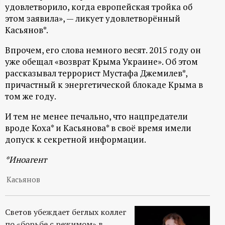
удовлетворило, когда европейская тройка об
ц
этом заявила», — ликует удовлетворённый
Касьянов*.
и
Впрочем, его слова немного весят. 2015 году он
о
уже обещал «возврат Крыма Украине». Об этом
рассказывал террорист Мустафа Джемилев*,
н
причастный к энергетической блокаде Крыма в
том же году.
н
И тем не менее печально, что нацпредатели
вроде Коха* и Касьянова* в своё время имели
ы
допуск к секретной информации.
й
*Иноагент
Касьянов
п
о
Светов убеждает беглых коллег
по «борьбе с режимом» в