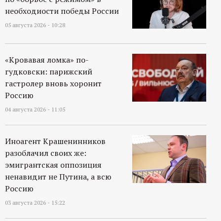
р
необходиости победы России
05 августа 2026 - 10:28
т
а
«Кровавая ломка» по-
гудковски: парижский
л
гастролер вновь хоронит
Россию
04 августа 2026 - 11:05
Иноагент Крашенинников
разоблачил своих же:
эмигрантская оппозиция
ненавидит не Путина, а всю
Россию
03 августа 2026 - 15:22