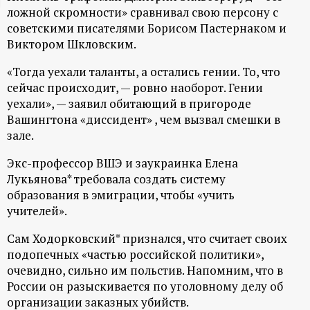
ложной скромности» сравнивал свою персону с
ц
советскими писателями Борисом Пастернаком и
Виктором Шкловским.
и
«Тогда уехали таланты, а остались гении. То, что
о
сейчас происходит, — ровно наоборот. Гении
уехали», — заявил обитающий в пригороде
н
Вашингтона «диссидент» , чем вызвал смешки в
зале.
н
Экс-профессор ВШЭ и заукраинка Елена
Лукьянова* требовала создать систему
ы
образования в эмиграции, чтобы «учить
учителей».
й
Сам Ходорковский* признался, что считает своих
п
подопечных «частью российской политики»,
очевидно, сильно им польстив. Напомним, что в
о
России он разыскивается по уголовному делу об
организации заказных убийств.