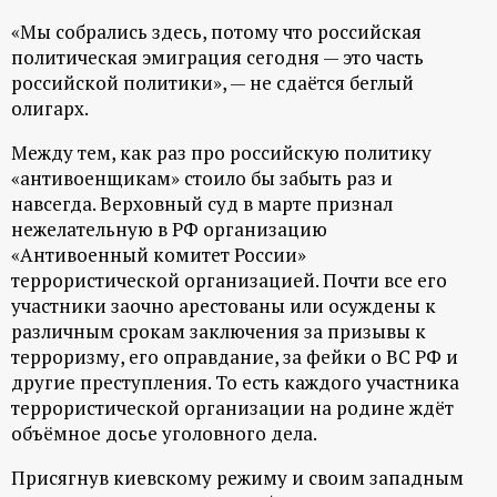
р
«Мы собрались здесь, потому что российская
политическая эмиграция сегодня — это часть
т
российской политики», — не сдаётся беглый
олигарх.
а
Между тем, как раз про российскую политику
л
«антивоенщикам» стоило бы забыть раз и
навсегда. Верховный суд в марте признал
нежелательную в РФ организацию
«Антивоенный комитет России»
террористической организацией. Почти все его
участники заочно арестованы или осуждены к
различным срокам заключения за призывы к
терроризму, его оправдание, за фейки о ВС РФ и
другие преступления. То есть каждого участника
террористической организации на родине ждёт
объёмное досье уголовного дела.
Присягнув киевскому режиму и своим западным