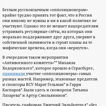
А
Н
Беглым русскоязычным «оппозиционерам»
крайне трудно принять тот факт, что в России
они никому не нужны и ни в какой политике не
-
участвуют. Однако это не мешает нацпредателям
устраивать регулярные слёты, на которых они
и
морально поддерживают друг друга, уверяют в
собственной значимости и строят планы на те
н
мифические времена, когда они «вернутся».
ф
В очередном таком мероприятии
«Антивоенного комитета»** Михаила
о
Ходорковского*, которое прошло в Страсбурге,
принимали
участие «оппозиционеры» самых
р
разных мастей. Например, эталонные предатели
и спонсоры ВСУ Марат Гельман* и Гарри
м
Каспаров*. Были здесь и скоморохи Татьяна
Лазарева* и Артур Смольянинов*.
а
Писатель-графоман Дмитрий Зильбертруд* «без