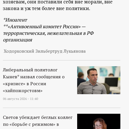
хозяевам, они поставили себя вне морали, вне
закона и уж тем более вне политики.
*Иноагент
**«Антивоенный комитет России» —
террористическая, нежелательная в РФ
организация
Ходорковский Зильбертруд Лукьянова
Либеральный политолог
Кынев* назвал сообщения о
«кризисе» в России
«хайпожорстовм»
06 августа 2026 - 11:40
Светов убеждает беглых коллег
по «борьбе с режимом» в