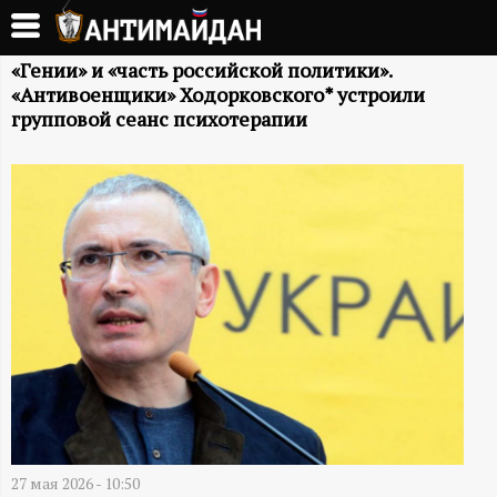
Перейти
к
А
основному
«Гении» и «часть российской политики».
«Антивоенщики» Ходорковского* устроили
содержанию
Н
групповой сеанс психотерапии
Т
И
М
А
Й
Д
27 мая 2026 - 10:50