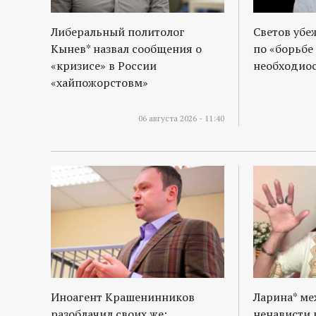
р
Либеральный политолог
Светов убе
т
Кынев* назвал сообщения о
по «борьбе
«кризисе» в России
необходиос
а
«хайпожорстовм»
л
06 августа 2026 - 11:40
Иноагент Крашенинников
Ларина* м
разоблачил своих же:
ненависти 