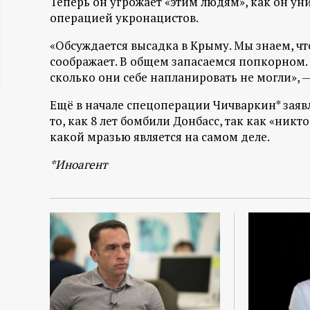
Теперь он угрожает «этим людям», как он у
ц
операцией укронацистов.
«Обсуждается высадка в Крыму. Мы знаем, ч
и
соображает. В общем запасаемся попкорном.
сколько они себе напланировать не могли», —
о
Ещё в начале спецоперации Чичваркин* заяв
н
то, как 8 лет бомбили Донбасс, так как «никто
какой мразью является на самом деле.
н
*Иноагент
ы
й
п
о