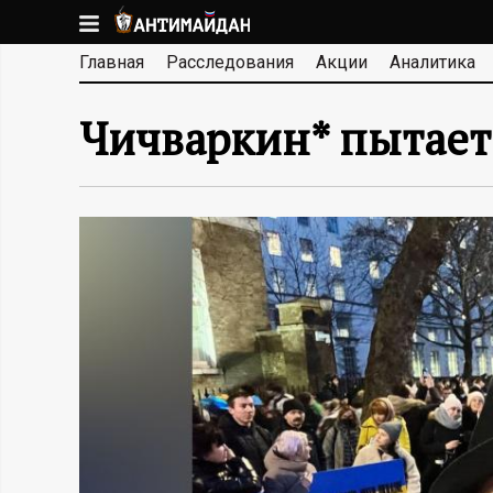
Перейти
к
А
Главная
Расследования
Акции
Аналитика
основному
содержанию
Н
Чичваркин* пытает
Т
И
М
А
Й
Д
А