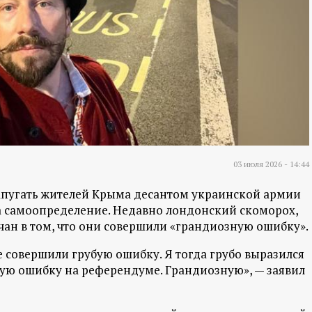
03 июля 2026 - 14:44
запугать жителей Крыма десантом украинской армии
а самоопределение. Недавно лондонский скоморох,
чан в том, что они совершили «грандиозную ошибку».
не совершили грубую ошибку. Я тогда грубо выразился
ую ошибку на референдуме. Грандиозную», — заявил