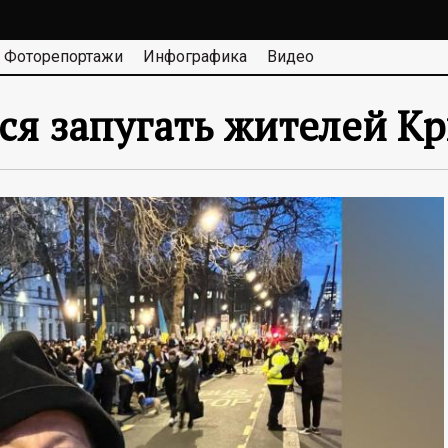
Фоторепортажи
Инфографика
Видео
ся запугать жителей К