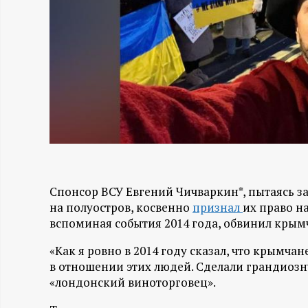
Н
-
и
н
ф
о
Спонсор ВСУ Евгений Чичваркин*, пытаясь 
на полуостров, косвенно
признал
их право н
вспоминая события 2014 года, обвинил крым
р
«Как я ровно в 2014 году сказал, что крымча
м
в отношении этих людей. Сделали грандиозн
«лондонский виноторговец».
а