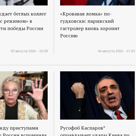
ждает беглых коллег
«Кровавая ломка» по-
 с режимом» в
гудковски: парижский
ти победы России
гастролер вновь хоронит
Россию
05 августа 2026 - 10:28
04 августа 2026 - 11:05
ежду приступами
Русофоб Каспаров*
к России вспомнила,
оправдывает удары Киева по