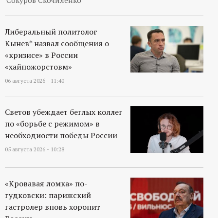
Сокуров Скочиленко
р
т
Либеральный политолог
Кынев* назвал сообщения о
а
«кризисе» в России
«хайпожорстовм»
л
06 августа 2026 - 11:40
Светов убеждает беглых коллег
по «борьбе с режимом» в
необходиости победы России
05 августа 2026 - 10:28
«Кровавая ломка» по-
гудковски: парижский
гастролер вновь хоронит