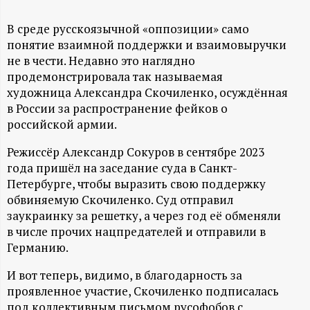
А
Н
В среде русскоязычной «оппозиции» само
понятие взаимной поддержки и взаимовыручки
не в чести. Недавно это наглядно
-
продемонстрировала так называемая
художница Александра Скочиленко, осуждённая
и
в России за распространение фейков о
российской армии.
н
Режиссёр Александр Сокуров в сентябре 2023
ф
года пришёл на заседание суда в Санкт-
Петербурге, чтобы выразить свою поддержку
о
обвиняемую Скочиленко. Суд отправил
заукраинку за решетку, а через год её обменяли
р
в числе прочих нацпредателей и отправили в
Германию.
м
И вот теперь, видимо, в благодарность за
проявленное участие, Скочиленко подписалась
а
под коллективным письмом русофобов с