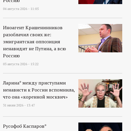
Россию
04 августа 2026 - 11:05
Иноагент Крашенинников
разоблачил своих же:
эмигрантская оппозиция
ненавидит не Путина, а всю
Россию
03 августа 2026 - 15:22
Ларина* между приступами
ненависти к России вспомнила,
что она «коренной москвич»
31 июля 2026 - 13:47
Русофоб Каспаров*