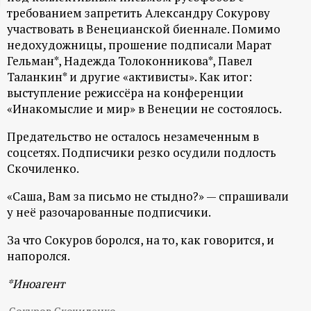
требованием запретить Александру Сокурову
ц
участвовать в Венецианской биеннале. Помимо
недохудожницы, прошение подписали Марат
и
Гельман*, Надежда Толоконникова*, Павел
Таланкин* и другие «активисты». Как итог:
о
выступление режиссёра на конференции
«Инакомыслие и мир» в Венеции не состоялось.
н
Предательство не осталось незамеченным в
н
соцсетях. Подписчики резко осудили подлость
Скочиленко.
ы
«Саша, Вам за письмо не стыдно?» — спрашивали
у неё разочарованные подписчики.
й
За что Сокуров боролся, на то, как говорится, и
п
напоролся.
о
*Иноагент