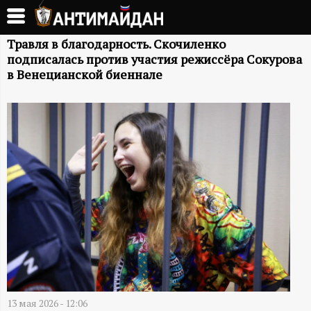
Перейти
к
А
основному
Травля в благодарность. Скочиленко
подписалась против участия режиссёра Сокурова
содержанию
Н
в Венецианской биеннале
Т
И
М
А
Й
Д
13 мая 2026 - 12:06