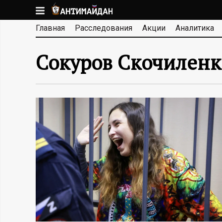
Перейти
к
А
Главная
Расследования
Акции
Аналитика
основному
содержанию
Н
Сокуров Скочиленк
Т
И
М
А
Й
Д
А