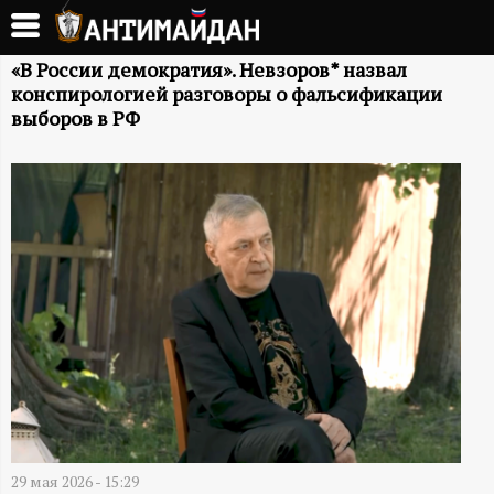
Перейти
к
А
основному
«В России демократия». Невзоров* назвал
конспирологией разговоры о фальсификации
содержанию
Н
выборов в РФ
Т
И
М
А
Й
Д
29 мая 2026 - 15:29