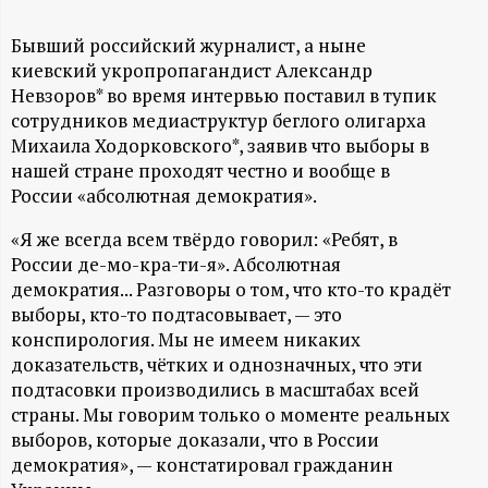
А
Н
Бывший российский журналист, а ныне
киевский укропропагандист Александр
Невзоров* во время интервью поставил в тупик
-
сотрудников медиаструктур беглого олигарха
Михаила Ходорковского*, заявив что выборы в
и
нашей стране проходят честно и вообще в
России «абсолютная демократия».
н
«Я же всегда всем твёрдо говорил: «Ребят, в
ф
России де-мо-кра-ти-я». Абсолютная
демократия... Разговоры о том, что кто-то крадёт
о
выборы, кто-то подтасовывает, — это
конспирология. Мы не имеем никаких
р
доказательств, чётких и однозначных, что эти
подтасовки производились в масштабах всей
м
страны. Мы говорим только о моменте реальных
выборов, которые доказали, что в России
а
демократия», — констатировал гражданин