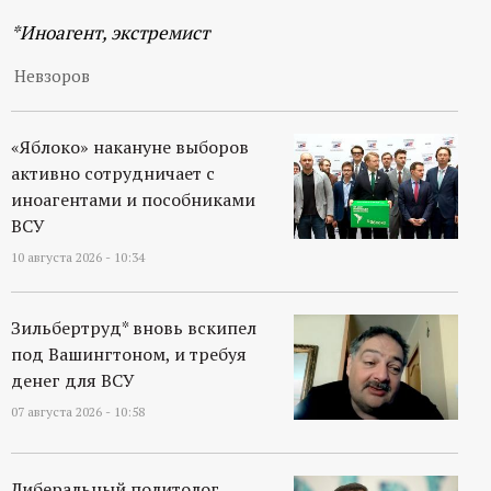
р
*Иноагент, экстремист
т
Невзоров
а
«Яблоко» накануне выборов
л
активно сотрудничает с
иноагентами и пособниками
ВСУ
10 августа 2026 - 10:34
Зильбертруд* вновь вскипел
под Вашингтоном, и требуя
денег для ВСУ
07 августа 2026 - 10:58
Либеральный политолог