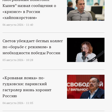
Кынев* назвал сообщения о
«кризисе» в России
«хайпожорстовм»
06 августа 2026 - 11:40
Светов убеждает беглых коллег
по «борьбе с режимом» в
необходиости победы России
05 августа 2026 - 10:28
«Кровавая ломка» по-
гудковски: парижский
гастролер вновь хоронит
Россию
04 августа 2026 - 11:05