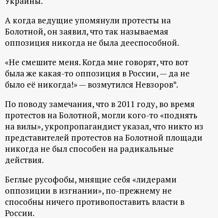
Украины.
ц
А когда ведущие упомянули протесты на
Болотной, он заявил, что так называемая
и
оппозиция никогда не была дееспособной.
о
«Не смешите меня. Когда мне говорят, что вот
была же какая-то оппозиция в России, — да не
н
было её никогда!» — возмутился Невзоров*.
По поводу замечания, что в 2011 году, во время
н
протестов на Болотной, могли кого-то «поднять
на вилы», укропропагандист указал, что никто из
ы
представителей протестов на Болотной площади
никогда не был способен на радикальные
й
действия.
п
Беглые русофобы, мнящие себя «лидерами
оппозиции в изгнании», по-прежнему не
о
способны ничего противопоставить власти в
России.