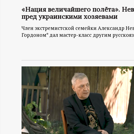
«Нация величайшего полёта». Нев
Н
пред украинскими хозяевами
-
Член экстремистской семейки Александр Не
Гордоном* дал мастер-класс другим русскояз
и
н
ф
о
р
м
а