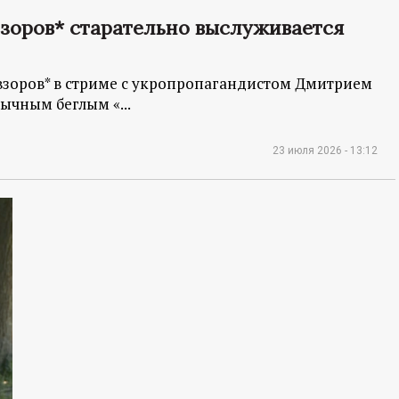
зоров* старательно выслуживается
взоров* в стриме с укропропагандистом Дмитрием
ычным беглым «...
23 июля 2026 - 13:12