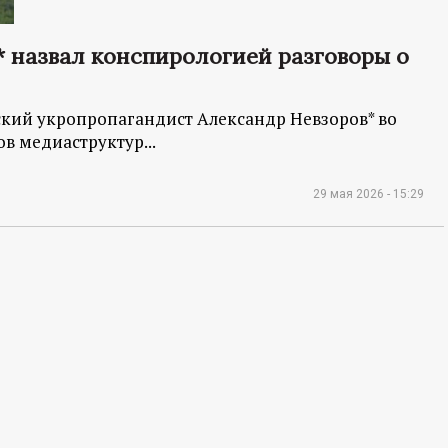
* назвал конспирологией разговоры о
ский укропропагандист Александр Невзоров* во
в медиаструктур...
29 мая 2026 - 15:29