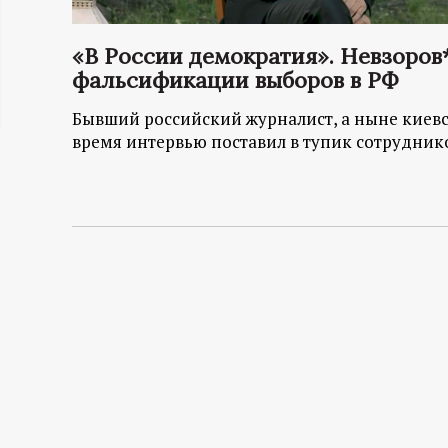
ц
«В России демократия». Невзоров
и
фальсификации выборов в РФ
Бывший российский журналист, а ныне киев
о
время интервью поставил в тупик сотруднико
н
н
ы
й
п
о