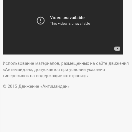
А
Н
-
и
н
Использование материалов, размещенных на сайте движения
ф
«Антимайдан», допускается при условии указания
гиперссылок на содержащие их страницы.
о
© 2015 Движение «Антимайдан»
р
м
а