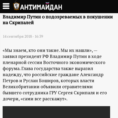
Перейти
к
А
основному
Владимир Путин о подозреваемых в покушении
на Скрипалей
содержанию
Н
14 сентября 2018 - 16:39
Т
«Мы знаем, кто они такие. Мы их нашли», —
И
заявил президент РФ Владимир Путин в ходе
пленарной сессии Восточного экономического
М
форума. Глава государства также выразил
надежду, что российские граждане Александр
А
Петров и Руслан Боширов, которых власти
Великобритании объявили отравителями
Й
бывшего сотрудника ГРУ Сергея Скрипаля и его
дочери, «сами все расскажут».
Д