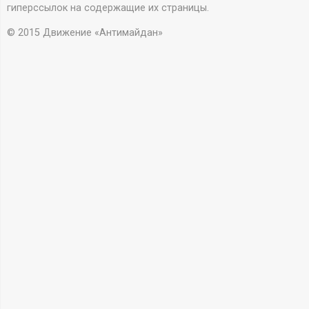
А
гиперссылок на содержащие их страницы.
Н
© 2015 Движение «Антимайдан»
-
и
н
ф
о
р
м
а