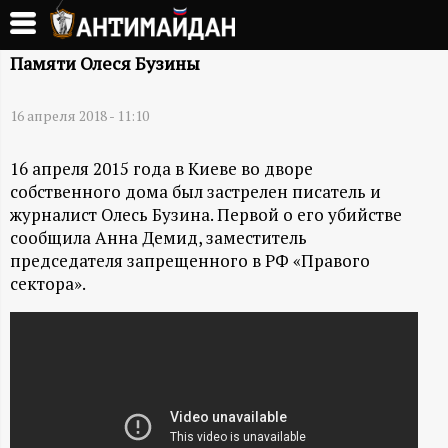
Перейти
к
А
основному
Памяти Олеся Бузины
содержанию
Н
16 апреля 2018 - 11:10
Т
16 апреля 2015 года в Киеве во дворе
собственного дома был застрелен писатель и
И
журналист Олесь Бузина. Первой о его убийстве
сообщила Анна Демид, заместитель
М
председателя запрещенного в РФ «Правого
сектора».
А
Й
Д