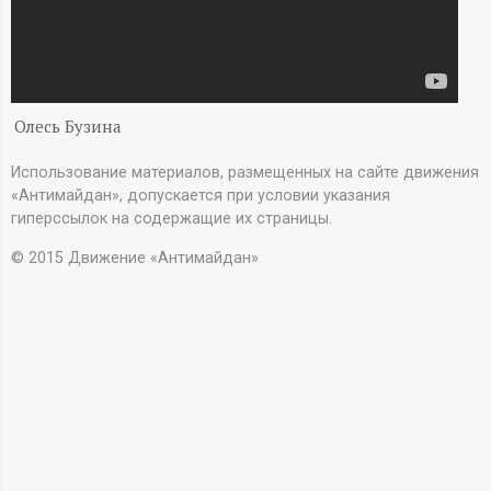
А
Н
-
Олесь Бузина
и
Использование материалов, размещенных на сайте движения
«Антимайдан», допускается при условии указания
н
гиперссылок на содержащие их страницы.
ф
© 2015 Движение «Антимайдан»
о
р
м
а