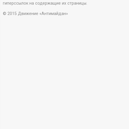
А
гиперссылок на содержащие их страницы.
Н
© 2015 Движение «Антимайдан»
-
и
н
ф
о
р
м
а