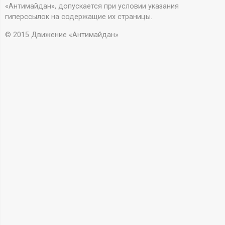
А
«Антимайдан», допускается при условии указания
гиперссылок на содержащие их страницы.
Н
© 2015 Движение «Антимайдан»
-
и
н
ф
о
р
м
а