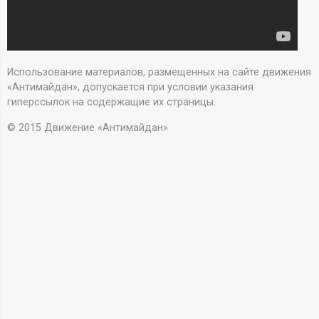
А
Н
-
Использование материалов, размещенных на сайте движения
«Антимайдан», допускается при условии указания
и
гиперссылок на содержащие их страницы.
© 2015 Движение «Антимайдан»
н
ф
о
р
м
а