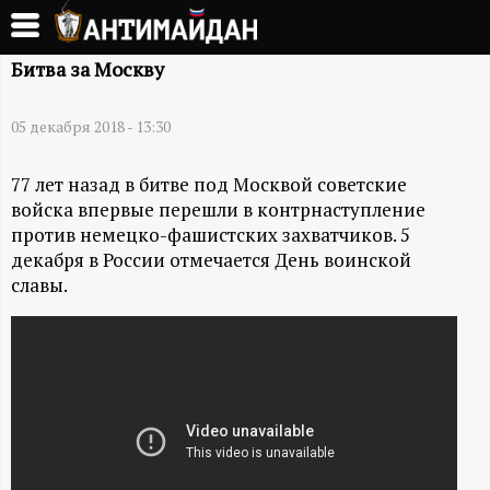
Перейти
к
А
основному
Битва за Москву
содержанию
Н
05 декабря 2018 - 13:30
Т
77 лет назад в битве под Москвой советские
войска впервые перешли в контрнаступление
И
против немецко-фашистских захватчиков. 5
декабря в России отмечается День воинской
М
славы.
А
Й
Д