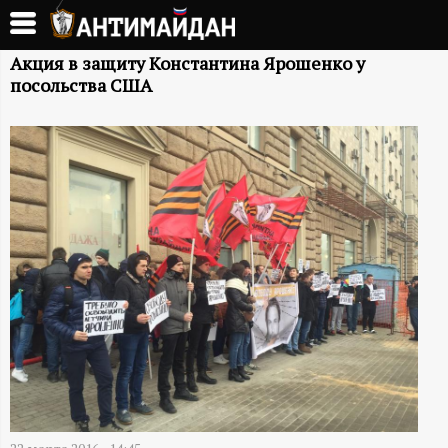
Перейти
к
А
основному
Акция в защиту Константина Ярошенко у
посольства США
содержанию
Н
Т
И
М
А
Й
Д