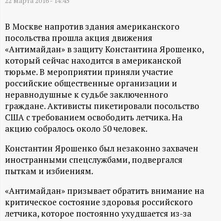
А
22 марта 2016 - 14:45
Н
В Москве напротив здания американского
посольства прошла акция движения
-
«Антимайдан» в защиту Константина Ярошенко,
который сейчас находится в американской
и
тюрьме. В мероприятии приняли участие
российские общественные организации и
н
неравнодушные к судьбе заключенного
граждане. Активисты пикетировали посольство
ф
США с требованием освободить летчика. На
акцию собралось около 50 человек.
о
Константин Ярошенко был незаконно захвачен
иностранными спецслужбами, подвергался
р
пыткам и избиениям.
м
«Антимайдан» призывает обратить внимание на
критическое состояние здоровья российского
а
летчика, которое постоянно ухудшается из-за