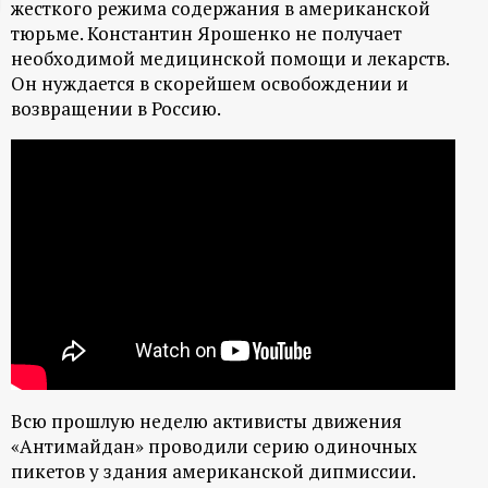
жесткого режима содержания в американской
ц
тюрьме. Константин Ярошенко не получает
необходимой медицинской помощи и лекарств.
и
Он нуждается в скорейшем освобождении и
возвращении в Россию.
о
н
н
ы
й
п
Всю прошлую неделю активисты движения
о
«Антимайдан» проводили серию одиночных
пикетов у здания американской дипмиссии.