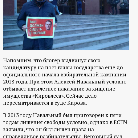
ц
и
о
н
Напомним, что блогер выдвинул свою
н
кандидатуру на пост главы государства еще до
официального начала избирательной кампании
ы
2018 года. При этом Алексей Навальный условно
отбывает пятилетнее наказание за хищение
имущества «Кировлеса». Сейчас дело
й
пересматривается в суде Кирова.
п
В 2013 году Навальный был приговорен к пяти
годам лишения свободы условно, однако в ЕСПЧ
о
заявили, что он был лишен права на
справедливое разбирательство. Верховный суд