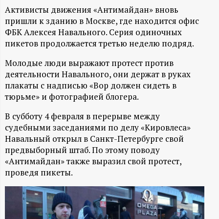
А
Активисты движения «Антимайдан» вновь
Н
пришли к зданию в Москве, где находится офис
ФБК Алексея Навального. Серия одиночных
-
пикетов продолжается третью неделю подряд.
Молодые люди выражают протест против
и
деятельности Навального, они держат в руках
плакаты с надписью «Вор должен сидеть в
н
тюрьме» и фотографией блогера.
ф
В субботу 4 февраля в перерыве между
судебными заседаниями по делу «Кировлеса»
о
Навальный открыл в Санкт-Петербурге свой
предвыборный штаб. По этому поводу
р
«Антимайдан» также выразил свой протест,
проведя пикеты.
м
а