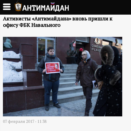
Перейти
к
А
основному
Активисты «Антимайдана» вновь пришли к
офису ФБК Навального
содержанию
Н
Т
И
М
А
Й
Д
07 февраля 2017 - 11:38