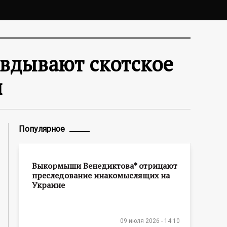
авдывают скотское
я
Популярное
Выкормыши Венедиктова* отрицают
преследование инакомыслящих на
Украине
09 июля 2026 - 14:10