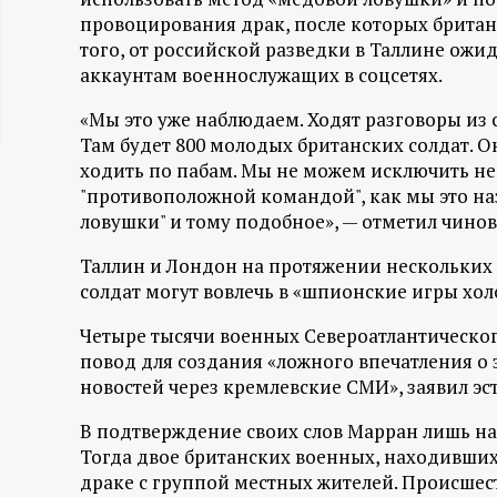
провоцирования драк, после которых британ
ц
того, от российской разведки в Таллине ожи
аккаунтам военнослужащих в соцсетях.
и
«Мы это уже наблюдаем. Ходят разговоры из с
о
Там будет 800 молодых британских солдат. Он
ходить по пабам. Мы не можем исключить н
н
"противоположной командой", как мы это на
ловушки" и тому подобное», — отметил чино
н
Таллин и Лондон на протяжении нескольких м
ы
солдат могут вовлечь в «шпионские игры хол
Четыре тысячи военных Североатлантическог
й
повод для создания «ложного впечатления о
новостей через кремлевские СМИ», заявил э
п
В подтверждение своих слов Марран лишь н
о
Тогда двое британских военных, находившихс
драке с группой местных жителей. Происшес