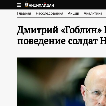
Перейти
к
А
Главная
Расследования
Акции
Аналитика
основному
содержанию
Н
Дмитрий «Гоблин» 
Т
поведение солдат 
И
М
А
Й
Д
А