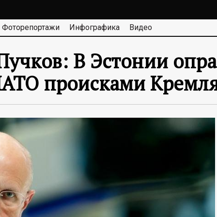
Фоторепортажи
Инфографика
Видео
Пучков: В Эстонии опр
НАТО происками Кремл