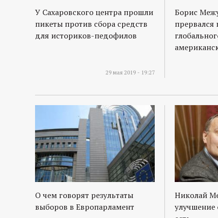
У Сахаровского центра прошли
Борис Межу
пикеты против сбора средств
прервался 
для историков-педофилов
глобальног
американс
29 мая 2019 - 19:27
О чем говорят результаты
Николай М
выборов в Европарламент
улучшение 