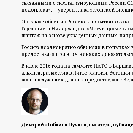
р
связанными с симпатизирующими России СМИ.
подоплека», — уверен глава эстонской внешн
т
Он также обвинил Россию в попытках оказат
Германии и Нидерландах. «Могут применят
а
шантаж на основе украденных данных, напри
л
Россию неоднократно обвиняли в попытках в
предоставляя при этом никаких доказательст
В июле 2016 года на саммите НАТО в Варшав
альянса, разместив в Литве, Латвии, Эстони
военнослужащих для них предоставляют Вел
Дмитрий «Гоблин» Пучков, писатель, публици