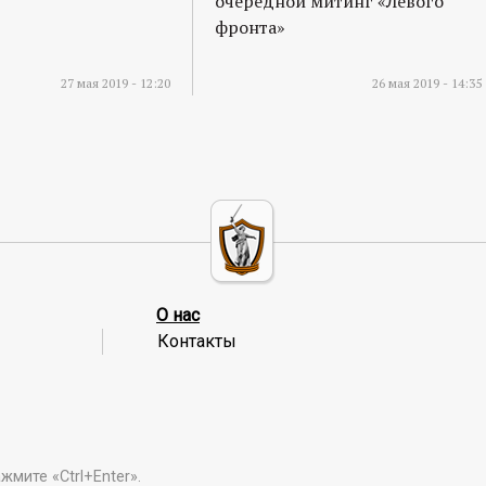
очередной митинг «Левого
фронта»
27 мая 2019 - 12:20
26 мая 2019 - 14:35
О нас
Контакты
мите «Ctrl+Enter».