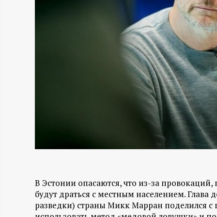
Н
-
и
н
ф
о
р
м
В Эстонии опасаются, что из-за провокаций
будут драться с местным населением. Глава
а
разведки) страны Микк Марран поделился с 
использовать метод «медовой ловушки» и п