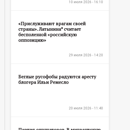
10 июля 2026 - 16:10
«Прислуживают врагам своей
страны». Латынина* считает
бесполезной «российскую
оппозицию»
29 июля 2026 - 14:20
Беглые русофобы радуются аресту
блогера Ильи Ремесло
20 июля 2026 - 11:40
Партия ощущаторов. В мигрантскую