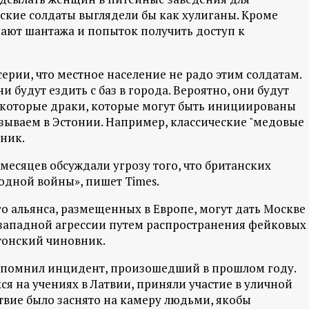
ские солдаты выглядели бы как хулиганы. Кроме
дают шантажа и попыток получить доступ к
ерии, что местное население не радо этим солдатам.
и будут ездить с баз в города. Вероятно, они будут
екоторые драки, которые могут быть инициированы
зываем в Эстонии. Например, классические "медовые
вник.
есяцев обсуждали угрозу того, что британских
одной войны», пишет Times.
о альянса, размещенных в Европе, могут дать Москве
 западной агрессии путем распространения фейковых
стонский чиновник.
апомнил инцидент, произошедший в прошлом году.
я на учениях в Латвии, приняли участие в уличной
твие было заснято на камеру людьми, якобы