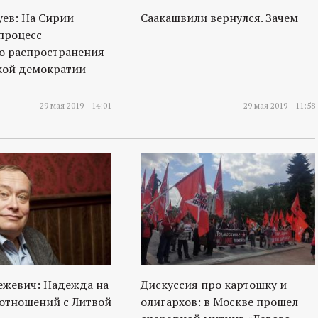
ев: На Сирии
Саакашвили вернулся. Зачем
процесс
о распространения
кой демократии
29 мая 2019 - 14:01
29 мая 2019 - 11:58
ежевич: Надежда на
Дискуссия про картошку и
отношений с Литвой
олигархов: в Москве прошел