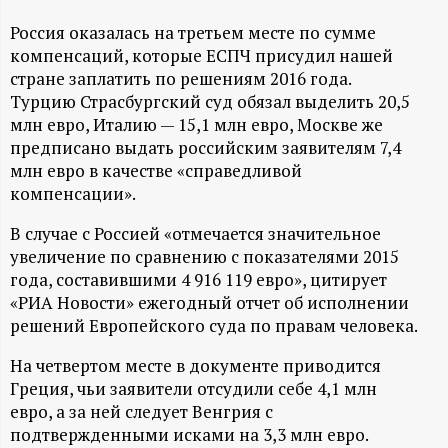
А
Россия оказалась на третьем месте по сумме
Н
компенсаций, которые ЕСПЧ присудил нашей
стране заплатить по решениям 2016 года.
-
Турцию Страсбургский суд обязал выделить 20,5
млн евро, Италию — 15,1 млн евро, Москве же
и
предписано выдать российским заявителям 7,4
млн евро в качестве «справедливой
н
компенсации».
ф
В случае с Россией «отмечается значительное
увеличение по сравнению с показателями 2015
года, составившими 4 916 119 евро», цитирует
о
«РИА Новости» ежегодный отчет об исполнении
решений Европейского суда по правам человека.
р
На четвертом месте в документе приводится
м
Греция, чьи заявители отсудили себе 4,1 млн
евро, а за ней следует Венгрия с
а
подтвержденными исками на 3,3 млн евро.