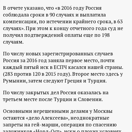
ц
В отчете указано, что «в 2016 году Россия
соблюдала сроки в 90 случаях и выплатила
и
компенсации, по истечении крайнего срока, в 63
случаях». При этом к концу отчетного года суд не
получил подтверждений оплаты еще по 198
о
случаям.
н
По числу новых зарегистрированных случаев
Россия за 2016 год заняла первое место, почти
н
каждый пятый иск в ЕСПЧ касался нашей страны.
(283 против 120 в 2015 году). Второе место здесь у
ы
Румынии, затем следуют Греция и Турция.
й
По числу закрытых дел Россия оказалась на
третьем месте после Турции и Словении.
п
Основными нерешенными делами у Москвы
остаются «дело Алексеева», неоднократные
о
запреты на гей-марши, операция по спасению
заложников «Норд-Ост», иски о плохих условиях