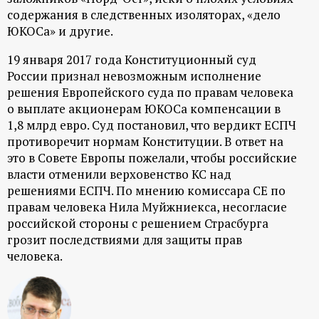
р
содержания в следственных изоляторах, «дело
ЮКОСа» и другие.
т
19 января 2017 года Конституционный суд
а
России признал невозможным исполнение
решения Европейского суда по правам человека
л
о выплате акционерам ЮКОСа компенсации в
1,8 млрд евро. Суд постановил, что вердикт ЕСПЧ
противоречит нормам Конституции. В ответ на
это в Совете Европы пожелали, чтобы российские
власти отменили верховенство КС над
решениями ЕСПЧ. По мнению комиссара СЕ по
правам человека Нила Муйжниекса, несогласие
российской стороны с решением Страсбурга
грозит последствиями для защиты прав
человека.