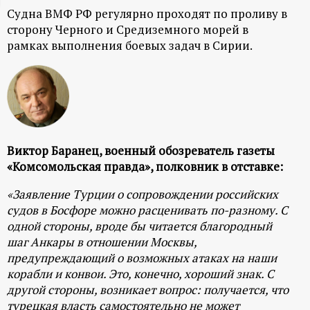
Судна ВМФ РФ регулярно проходят по проливу в
ц
сторону Черного и Средиземного морей в
рамках выполнения боевых задач в Сирии.
и
о
н
н
Виктор Баранец, военный обозреватель газеты
«Комсомольская правда», полковник в отставке:
ы
«Заявление Турции о сопровождении российских
судов в Босфоре можно расценивать по-разному. С
й
одной стороны, вроде бы читается благородный
шаг Анкары в отношении Москвы,
п
предупреждающий о возможных атаках на наши
корабли и конвои. Это, конечно, хороший знак. С
о
другой стороны, возникает вопрос: получается, что
турецкая власть самостоятельно не может