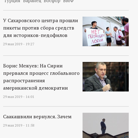
Турция
Баранец
Босфор
ВМФ
У Сахаровского центра прошли
пикеты против сбора средств
для историков-педофилов
29 мая 2019 - 19:27
Борис Межуев: На Сирии
прервался процесс глобального
распространения
американской демократии
29 мая 2019 - 14:01
Саакашвили вернулся. Зачем
29 мая 2019 - 11:58