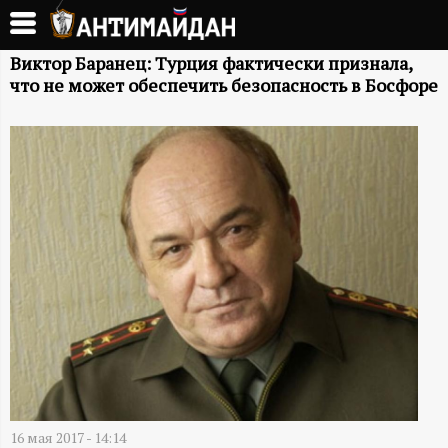
Перейти
к
А
основному
Виктор Баранец: Турция фактически признала,
что не может обеспечить безопасность в Босфоре
содержанию
Н
Т
И
М
А
Й
Д
16 мая 2017 - 14:14