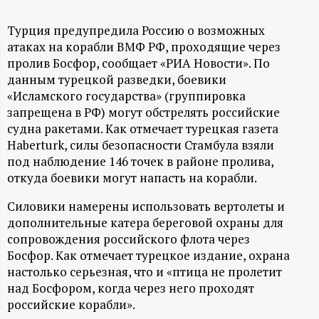
А
Н
Турция предупредила Россию о возможных
атаках на корабли ВМФ РФ, проходящие через
-
пролив Босфор, сообщает «РИА Новости». По
данным турецкой разведки, боевики
«Исламского государства» (группировка
и
запрещена в РФ) могут обстрелять российские
судна ракетами. Как отмечает турецкая газета
н
Haberturk, силы безопасности Стамбула взяли
под наблюдение 146 точек в районе пролива,
ф
откуда боевики могут напасть на корабли.
о
Силовики намерены использовать вертолеты и
дополнительные катера береговой охраны для
р
сопровождения российского флота через
Босфор. Как отмечает турецкое издание, охрана
м
настолько серьезная, что и «птица не пролетит
над Босфором, когда через него проходят
а
российские корабли».