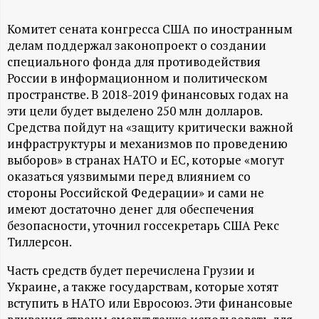
А
Н
Комитет сената конгресса США по иностранным
делам поддержал законопроект о создании
специального фонда для противодействия
-
России в информационном и политическом
пространстве. В 2018-2019 финансовых годах на
и
эти цели будет выделено 250 млн долларов.
Средства пойдут на «защиту критически важной
н
инфраструктуры и механизмов по проведению
выборов» в странах НАТО и ЕС, которые «могут
ф
оказаться уязвимыми перед влиянием со
стороны Российской Федерации» и сами не
о
имеют достаточно денег для обеспечения
безопасности, уточнил госсекретарь США Рекс
р
Тиллерсон.
м
Часть средств будет перечислена Грузии и
Украине, а также государствам, которые хотят
а
вступить в НАТО или Евросоюз. Эти финансовые