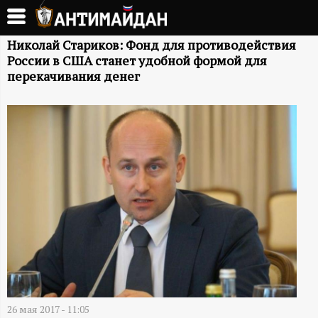
Перейти
к
А
основному
Николай Стариков: Фонд для противодействия
России в США станет удобной формой для
содержанию
Н
перекачивания денег
Т
И
М
А
Й
Д
26 мая 2017 - 11:05