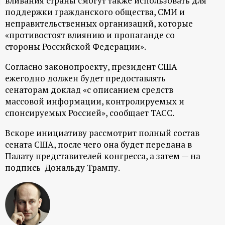
вливания страны смогут также использовать для
поддержки гражданского общества, СМИ и
ц
неправительственных организаций, которые
«противостоят влиянию и пропаганде со
и
стороны Российской Федерации».
о
Согласно законопроекту, президент США
ежегодно должен будет предоставлять
н
сенаторам доклад «с описанием средств
массовой информации, контролируемых и
н
спонсируемых Россией», сообщает ТАСС.
ы
Вскоре инициативу рассмотрит полный состав
сената США, после чего она будет передана в
Палату представителей конгресса, а затем — на
й
подпись Дональду Трампу.
п
о