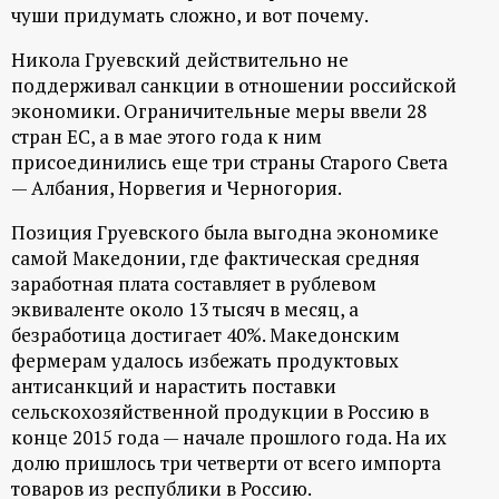
р
чуши придумать сложно, и вот почему.
Никола Груевский действительно не
т
поддерживал санкции в отношении российской
экономики. Ограничительные меры ввели 28
а
стран ЕС, а в мае этого года к ним
присоединились еще три страны Старого Света
л
— Албания, Норвегия и Черногория.
Позиция Груевского была выгодна экономике
самой Македонии, где фактическая средняя
заработная плата составляет в рублевом
эквиваленте около 13 тысяч в месяц, а
безработица достигает 40%. Македонским
фермерам удалось избежать продуктовых
антисанкций и нарастить поставки
сельскохозяйственной продукции в Россию в
конце 2015 года — начале прошлого года. На их
долю пришлось три четверти от всего импорта
товаров из республики в Россию.