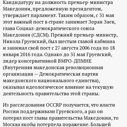
Кандидатуру на должность премьер-министра
ц
Македонии, предложенную президентом,
утверждает парламент. Таким образом, с 31 мая
и
этот важный пост в стране занимает Зоран Заев,
глава Социал-демократического союза
о
Македонии (СДСМ). Прежний премьер-министр,
Никола Груевский, был шестым главой кабмина
н
и занимал свой пост с 27 августа 2006 года по 18
января 2016 года. Однако до 31 мая Груевский,
лидер консервативной ВМРО-ДПМНЕ
н
(Внутренняя македонская революционная
организация — Демократическая партия
ы
македонского национального единства),
оказывал идеологическое влияние на текущую
й
деятельность правительства этой страны.
п
Из расследования OCCRP получается, что власти
России поддерживали Груевского, а раз он
о
потерял пост главы правительства Македонии, то
Москва якобы потерпела поражение. Большей