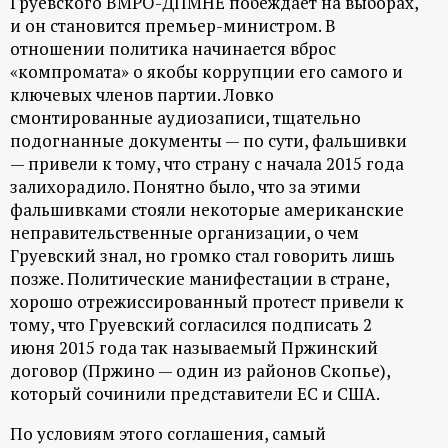
Груевского ВМРО-ДПМНЕ побеждает на выборах,
и он становится премьер-министром. В
отношении политика начинается вброс
«компромата» о якобы коррупции его самого и
ключевых членов партии. Ловко
смонтированные аудиозаписи, тщательно
подогнанные документы — по сути, фальшивки
— привели к тому, что страну с начала 2015 года
залихорадило. Понятно было, что за этими
фальшивками стояли некоторые американские
неправительственные организации, о чем
Груевский знал, но громко стал говорить лишь
позже. Политические манифестации в стране,
хорошо отрежиссированный протест привели к
тому, что Груевский согласился подписать 2
июня 2015 года так называемый Пржинский
договор (Пржино — один из районов Скопье),
который сочинили представители ЕС и США.
По условиям этого соглашения, самый