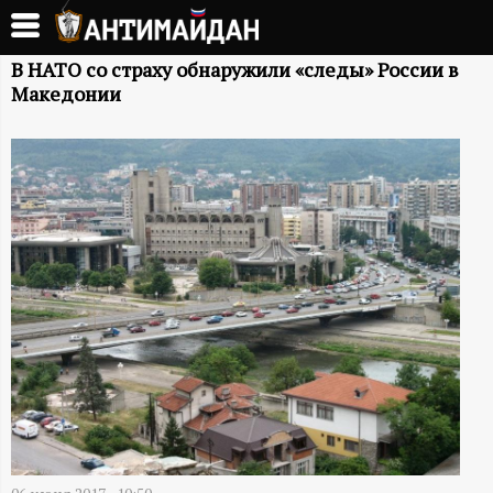
Перейти
к
А
основному
В НАТО со страху обнаружили «следы» России в
Македонии
содержанию
Н
Т
И
М
А
Й
Д