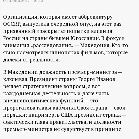
А
06 июня 2017 - 10:50
Н
Организация, которая имеет аббревиатуру
OCCRP, выпустила очередной опус, на этот раз
-
призванный «раскрыть» попытки влияния
России на страны бывшей Югославии. В фокусе
и
внимания «расследования» — Македония. Кто-то
явно насмотрелся шпионских фильмов, которые
н
далеки от реальности.
В Македонии должность премьер-министра —
ф
ключевая. Президент страны Георге Иванов
решает стратегические вопросы, а вот
о
каждодневная деятельность и даже часть
внешнеполитических функций — это
р
прерогатива главы кабмина. Своя страна — свои
порядки: например, в США президент страны —
м
фактически глава правительства, и должности
премьер-министра не существует в принципе.
а