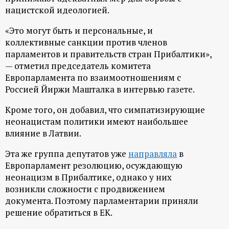
нацистской идеологией.
ц
«Это могут быть и персональные, и
и
коллективные санкции против членов
парламентов и правительств стран Прибалтики»,
о
— отметил председатель комитета
Европарламента по взаимоотношениям с
н
Россией Йиржи Машталка в интервью газете.
Кроме того, он добавил, что симпатизирующие
н
неонацистам политики имеют наибольшее
влияние в Латвии.
ы
Эта же группа депутатов уже
направляла
в
й
Европарламент резолюцию, осуждающую
неонацизм в Прибалтике, однако у них
п
возникли сложности с продвижением
документа. Поэтому парламентарии приняли
о
решение обратиться в ЕК.