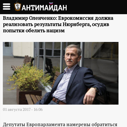
Перейти
к
А
основному
Владимир Оленченко: Еврокомиссия должна
реализовать результаты Нюрнберга, осудив
содержанию
Н
попытки обелить нацизм
Т
И
М
А
Й
01 августа 2017 - 16:06
Д
Депутаты Европарламента намерены обратиться