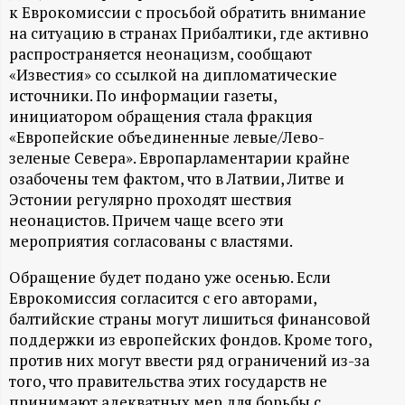
А
к Еврокомиссии с просьбой обратить внимание
на ситуацию в странах Прибалтики, где активно
Н
распространяется неонацизм, сообщают
«Известия» со ссылкой на дипломатические
-
источники. По информации газеты,
инициатором обращения стала фракция
и
«Европейские объединенные левые/Лево-
зеленые Севера». Европарламентарии крайне
н
озабочены тем фактом, что в Латвии, Литве и
Эстонии регулярно проходят шествия
ф
неонацистов. Причем чаще всего эти
мероприятия согласованы с властями.
о
Обращение будет подано уже осенью. Если
р
Еврокомиссия согласится с его авторами,
балтийские страны могут лишиться финансовой
поддержки из европейских фондов. Кроме того,
м
против них могут ввести ряд ограничений из-за
того, что правительства этих государств не
а
принимают адекватных мер для борьбы с