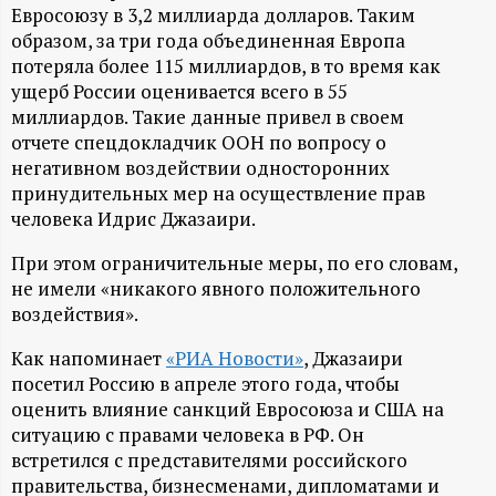
А
Евросоюзу в 3,2 миллиарда долларов. Таким
образом, за три года объединенная Европа
Н
потеряла более 115 миллиардов, в то время как
ущерб России оценивается всего в 55
-
миллиардов. Такие данные привел в своем
отчете спецдокладчик ООН по вопросу о
и
негативном воздействии односторонних
принудительных мер на осуществление прав
н
человека Идрис Джазаири.
ф
При этом ограничительные меры, по его словам,
не имели «никакого явного положительного
о
воздействия».
Как напоминает
«РИА Новости»
, Джазаири
р
посетил Россию в апреле этого года, чтобы
оценить влияние санкций Евросоюза и США на
м
ситуацию с правами человека в РФ. Он
встретился с представителями российского
а
правительства, бизнесменами, дипломатами и