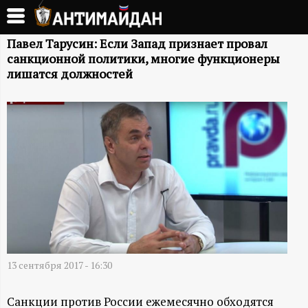
Перейти
к
А
основному
Павел Тарусин: Если Запад признает провал
санкционной политики, многие функционеры
содержанию
Н
лишатся должностей
Т
И
М
А
Й
13 сентября 2017 - 16:30
Д
Санкции против России ежемесячно обходятся