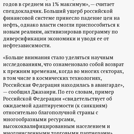
р
годов в среднем на 1% максимум», — считает
спецдокладчик. Больший ущерб российской
т
финансовой системе принесло падение цен на
нефть, однако власти смогли приспособиться к
а
новым реалиям, активизировав программу по
диверсификации экономики и уводя ее от
нефтезависимости.
л
«Больше внимания стало уделяться научным
исследованиям, что ознаменовало собой возврат
к прежним временам, когда во многих секторах,
в том числе в космических технологиях,
Российская Федерация находилась в авангарде»,
— сообщил Джазаири. По его словам, пример
Российской Федерации «свидетельствует об
ожидаемой адаптируемости (к санкциям)
относительно благополучной страны с
многообразными ресурсами,
высококвалифицированным населением и
многочисленными торговыми партнерами».