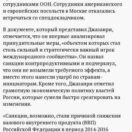
сотрудниками ООН. Сотрудники американского
ц
и европейских посольств в Москве отказались
встречаться со спецдокладчиком.
и
В документе, который представил Джазаири,
о
отмечается, что он впервые анализировал
принудительные меры, «объектом которых стал
столь сильный и стратегически важный игрок
н
международного сообщества». Он назвал
санкции контрпродуктивными и подчеркнул,
н
что они не возымели требуемого эффекта, а
вместо этого нанесли ущерб по странам-
ы
инициаторам. Кроме того, Джазаири отметил
грамотную экономическую политику властей
й
России, которые сумели быстро среагировать на
изменения.
п
«Санкции, возможно, стали причиной снижения
о
валового внутреннего продукта (ВВП)
Российской Федерации в период 2014-2016