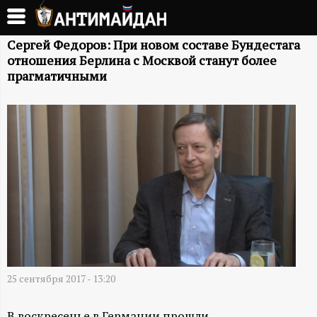
Перейти
к
А
основному
Сергей Федоров: При новом составе Бундестага
отношения Берлина с Москвой станут более
содержанию
Н
прагматичными
Т
И
М
А
Й
Д
25 сентября 2017 - 13:20
В воскресенье в Германии прошли