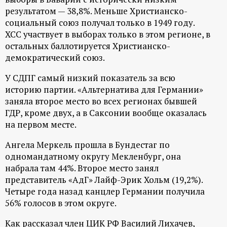
р
результатом — 38,8%. Меньше Христианско-
социальный союз получал только в 1949 году.
т
ХСС участвует в выборах только в этом регионе, в
остальных баллотируется Христианско-
а
демократический союз.
л
У СДПГ самый низкий показатель за всю
историю партии. «Альтернатива для Германии»
заняла второе место во всех регионах бывшей
ГДР, кроме двух, а в Саксонии вообще оказалась
на первом месте.
Ангела Меркель прошла в Бундестаг по
одномандатному округу Мекленбург, она
набрала там 44%. Второе место занял
представитель «АдГ» Лайф-Эрик Хольм (19,2%).
Четыре года назад канцлер Германии получила
56% голосов в этом округе.
Как рассказал член ЦИК РФ Василий Лихачев,