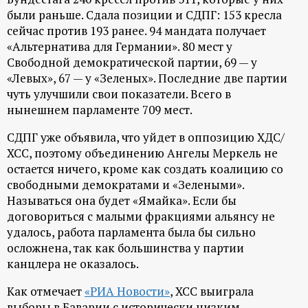
были раньше. Сдала позиции и СДПГ: 153 кресла
ц
сейчас против 193 ранее. 94 мандата получает
«Альтернатива для Германии». 80 мест у
и
Свободной демократической партии, 69 — у
«Левых», 67 — у «Зеленых». Последние две партии
о
чуть улучшили свои показатели. Всего в
нынешнем парламенте 709 мест.
н
СДПГ уже объявила, что уйдет в оппозицию ХДС/
н
ХСС, поэтому объединению Ангелы Меркель не
остается ничего, кроме как создать коалицию со
ы
свободными демократами и «Зелеными».
Называться она будет «Ямайка». Если бы
й
договориться с малыми фракциями альянсу не
удалось, работа парламента была бы сильно
п
осложнена, так как большинства у партии
канцлера не оказалось.
о
Как отмечает
«РИА Новости»
, ХСС выиграла
выборы в Баварии с исторически низким