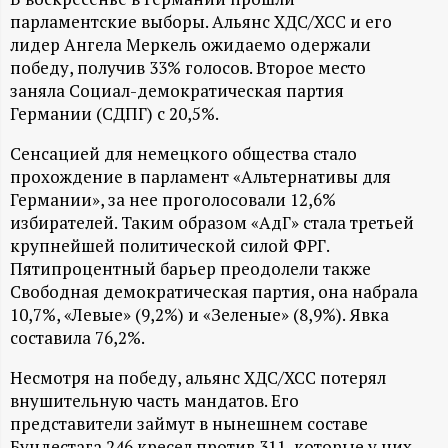
А
парламентские выборы. Альянс ХДС/ХСС и его
Н
лидер Ангела Меркель ожидаемо одержали
победу, получив 33% голосов. Второе место
-
заняла Социал-демократическая партия
Германии (СДПГ) с 20,5%.
и
Сенсацией для немецкого общества стало
прохождение в парламент «Альтернативы для
н
Германии», за нее проголосовали 12,6%
избирателей. Таким образом «АдГ» стала третьей
ф
крупнейшей политической силой ФРГ.
Пятипроцентный барьер преодолели также
о
Свободная демократическая партия, она набрала
10,7%, «Левые» (9,2%) и «Зеленые» (8,9%). Явка
р
составила 76,2%.
м
Несмотря на победу, альянс ХДС/ХСС потерял
внушительную часть мандатов. Его
представители займут в нынешнем составе
а
Бундестага 246 кресел против 311, которые у них