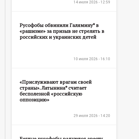
14 июля 2026 - 12:59
Русофобы обвинили Галямину* в
«рашизме» за призыв не стрелять в
российских и украинских детей
10 июля 2026 - 16:10
«Прислуживают врагам своей
страны». Латынина* считает
бесполезной «российскую
оппозицию»
29 июля 2026 - 14:20
Беглые русофобы радуются аресту