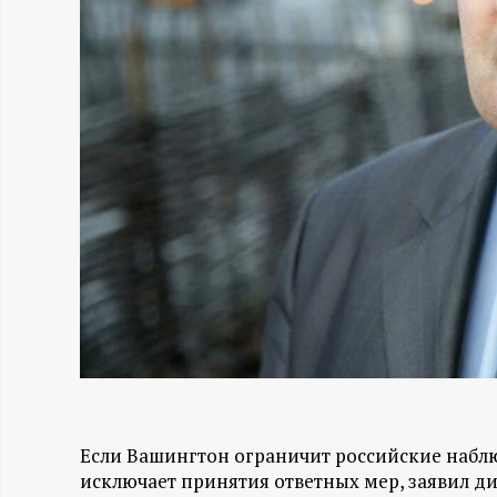
Н
-
и
н
ф
о
р
м
Если Вашингтон ограничит российские набл
а
исключает принятия ответных мер, заявил д