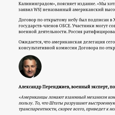
р
Калининградом», поясняет издание. «Мы хот
заявил WSJ неназванный американский выс
т
Договор по открытому небу был подписан в Х
государств-членов ОБСЕ. Участники могут со
а
военной деятельности. Россия ратифицировал
л
Ожидается, что американская делегация сего
консультативной комиссии Договора по откры
Александр Перенджиев, военный эксперт, по
«Американцы ломают взаимный механизм контр
пользу. То, что Штаты разрушают выстроенну
транспарентности, скорее всего, приведет к н