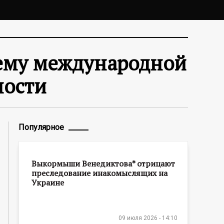
ему международной
ности
Популярное
Выкормыши Венедиктова* отрицают
преследование инакомыслящих на
Украине
09 июля 2026 - 14:10