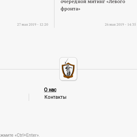
очередной митинг «Левого
фронта»
27 мая 2019 - 12:20
26 мая 2019 - 14:35
О нас
Контакты
мите «Ctrl+Enter».