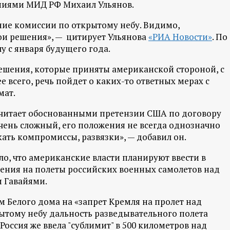
ниями МИД РФ Михаил Ульянов.
ние комиссии по открытому небу. Видимо,
и решения», — цитирует Ульянова
«РИА Новости»
. По
лу с января будущего года.
решения, которые приняты американской стороной, с
е всего, речь пойдет о каких-то ответных мерах с
мат.
считает обоснованными претензии США по договору
очень сложный, его положения не всегда однозначно
ать компромиссы, развязки», — добавил он.
ило, что американские власти планируют ввести в
ения на полеты российских военных самолетов над
и Гавайями.
м Белого дома на «запрет Кремля на пролет над
ытому небу дальность разведывательного полета
«Россия же ввела "сублимит" в 500 километров над