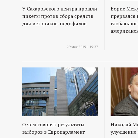
У Сахаровского центра прошли
Борис Межу
пикеты против сбора средств
прервался 
для историков-педофилов
глобальног
американс
29 мая 2019 - 19:27
О чем говорят результаты
Николай М
выборов в Европарламент
улучшение 