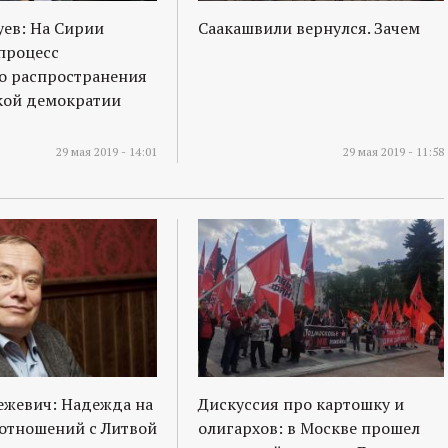
ев: На Сирии
Саакашвили вернулся. Зачем
процесс
о распространения
кой демократии
29 мая 2019 - 14:01
29 мая 2019 - 11:58
ежевич: Надежда на
Дискуссия про картошку и
отношений с Литвой
олигархов: в Москве прошел