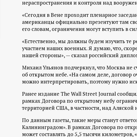
нераспространения и контроля над вооруже
ц
«Сегодня в Вене проходит пленарное заседа
и
американцы официально презентуют там сво
его словам, ограничения могут вступить в си
о
«Естественно, мы должны будем изучить те 
участием наших военных. Я думаю, что, скоре
н
нашей стороны», — сказал российский дипло
н
Михаил Ульянов подчеркнул, что Москва не 
об открытом небе. «На самом деле, договор 
ы
можно интерпретировать, поэтому нужно иск
Ранее издание The Wall Street Journal сообщ
й
рамках Договора по открытому небу огранич
территорией США, в частности, над Аляской 
п
По данным газеты, такие меры станут ответо
о
Калининградом». В рамках Договора по откр
может составлять до 5,5 тысячи километров, 