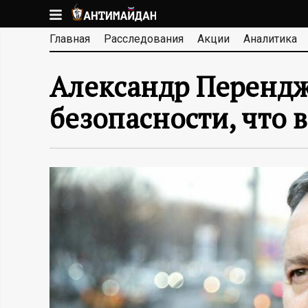
Перейти
к
А
Главная
Расследования
Акции
Аналитика
основному
содержанию
Н
Александр Перенд
Т
безопасности, что 
И
М
А
Й
Д
А