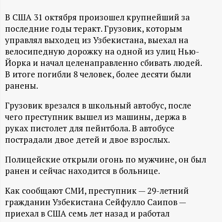
А
В США 31 октября произошел крупнейший за
Н
последние годы теракт. Грузовик, которым
управлял выходец из Узбекистана, выехал на
-
велосипедную дорожку на одной из улиц Нью-
Йорка и начал целенаправленно сбивать людей.
и
В итоге погибли 8 человек, более десяти были
ранены.
н
Грузовик врезался в школьный автобус, после
ф
чего преступник вышел из машины, держа в
руках пистолет для пейнтбола. В автобусе
о
пострадали двое детей и двое взрослых.
Полицейские открыли огонь по мужчине, он был
р
ранен и сейчас находится в больнице.
м
Как сообщают СМИ, преступник — 29-летний
гражданин Узбекистана Сейфулло Саипов —
а
приехал в США семь лет назад и работал