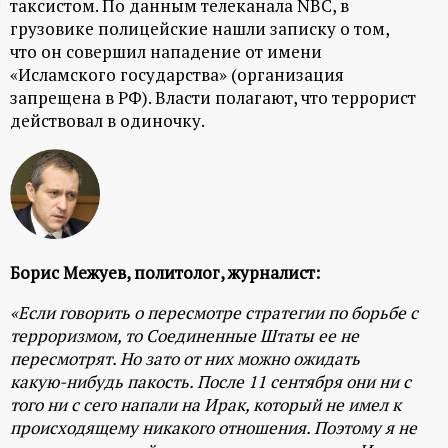
таксистом. По данным телеканала NBC, в
ц
грузовике полицейские нашли записку о том,
что он совершил нападение от имени
и
«Исламского государства» (организация
запрещена в РФ). Власти полагают, что террорист
действовал в одиночку.
о
н
н
ы
Борис Межуев, политолог, журналист:
«Если говорить о пересмотре стратегии по борьбе с
й
терроризмом, то Соединенные Штаты ее не
пересмотрят. Но зато от них можно ожидать
п
какую-нибудь пакость. После 11 сентября они ни с
того ни с сего напали на Ирак, который не имел к
о
происходящему никакого отношения. Поэтому я не