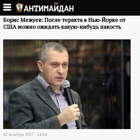
Перейти
к
А
основному
Борис Межуев: После теракта в Нью-Йорке от
США можно ожидать какую-нибудь пакость
содержанию
Н
Т
И
М
А
Й
Д
01 ноября 2017 - 14:04