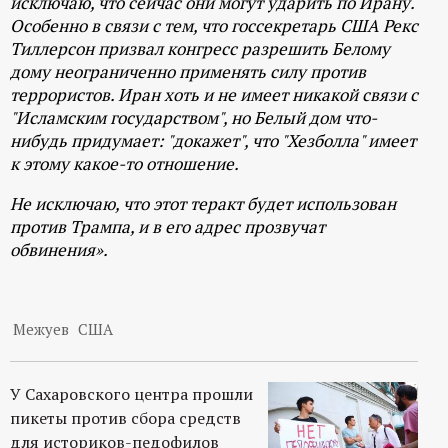
исключаю, что сейчас они могут ударить по Ирану.
р
Особенно в связи с тем, что госсекретарь США Рекс
Тиллерсон призвал конгресс разрешить Белому
т
дому неограниченно применять силу против
террористов. Иран хоть и не имеет никакой связи с
а
"Исламским государством", но Белый дом что-
нибудь придумает: "докажет", что "Хезболла" имеет
л
к этому какое-то отношение.
Не исключаю, что этот теракт будет использован
против Трампа, и в его адрес прозвучат
обвинения».
Межуев
США
У Сахаровского центра прошли
пикеты против сбора средств
для историков-педофилов