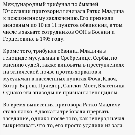
А
Международный трибунал по бывшей
Югославии приговорил генерала Ратко Младича
Н
к пожизненному заключению. Его признали
виновным по 10 из 11 пунктов обвинения, в том
-
числе в захвате сотрудников ООН в Боснии и
Герцеговине в 1995 году.
и
Кроме того, трибунал обвинил Младича в
н
геноциде мусульман в Сребренице. Сербы, по
мнению судей, также виноваты в преступлениях
ф
на этнической почве против хорватов и
мусульман в населенных пунктах Фоча, Ключ,
о
Котор-Варош, Приедор, Сански-Мост, Власеница.
Однако эти эпизоды не признаны геноцидом.
р
Во время вынесения приговора Ратко Младичу
стало плохо. Адвокаты требовали прервать
м
заседание, однако после того, как генерал начал
выкрикивать что-то, его просто удалили из зала.
а