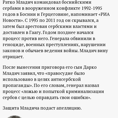
Ратко Младич командовал боснийскими
ц
сербами в вооруженном конфликте 1992-1995
годов в Боснии и Герцеговине, напоминает «РИА
и
Новости». С 1995 по 2011 год он скрывался, а
затем был арестован сербскими властями и
о
доставлен в Гаагу. Годом позднее начался
процесс против него. Генерала обвинили в
геноциде, военных преступлениях, нарушении
н
законов и обычаев ведения войны. Младич вину
отрицает.
н
После вынесения приговора его сын Дарко
ы
Младич заявил, что «правосудие было
использовано в целях антисербской
й
пропаганды». По его словам, генерал назвал
процесс «ложью и попыткой криминализации
п
сербов с целью оправдать свои ошибки».
о
Защита Младича подаст апелляцию.