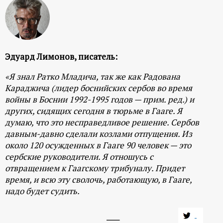
р
т
а
Эдуард Лимонов, писатель:
л
«Я знал Ратко Младича, так же как Радована
Караджича (лидер боснийских сербов во время
войны в Боснии 1992-1995 годов — прим. ред.) и
других, сидящих сегодня в тюрьме в Гааге. Я
думаю, что это несправедливое решение. Сербов
давным-давно сделали козлами отпущения. Из
около 120 осужденных в Гааге 90 человек — это
сербские руководители. Я отношусь с
отвращением к Гаагскому трибуналу. Придет
время, и всю эту сволочь, работающую, в Гааге,
надо будет судить.