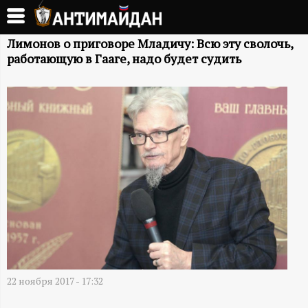
Перейти
к
А
основному
Лимонов о приговоре Младичу: Всю эту сволочь,
работающую в Гааге, надо будет судить
содержанию
Н
Т
И
М
А
Й
Д
22 ноября 2017 - 17:32