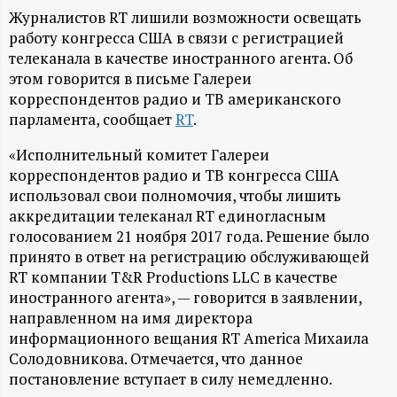
А
Журналистов RT лишили возможности освещать
Н
работу конгресса США в связи с регистрацией
телеканала в качестве иностранного агента. Об
-
этом говорится в письме Галереи
корреспондентов радио и ТВ американского
парламента, сообщает
RT
.
и
«Исполнительный комитет Галереи
н
корреспондентов радио и ТВ конгресса США
использовал свои полномочия, чтобы лишить
ф
аккредитации телеканал RT единогласным
голосованием 21 ноября 2017 года. Решение было
о
принято в ответ на регистрацию обслуживающей
RT компании T&R Productions LLC в качестве
р
иностранного агента», — говорится в заявлении,
направленном на имя директора
м
информационного вещания RT America Михаила
Солодовникова. Отмечается, что данное
а
постановление вступает в силу немедленно.