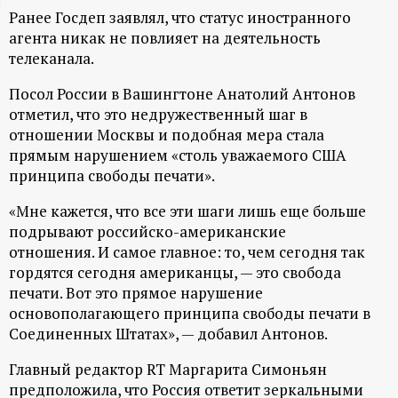
Ранее Госдеп заявлял, что статус иностранного
ц
агента никак не повлияет на деятельность
телеканала.
и
Посол России в Вашингтоне Анатолий Антонов
о
отметил, что это недружественный шаг в
отношении Москвы и подобная мера стала
н
прямым нарушением «столь уважаемого США
принципа свободы печати».
н
«Мне кажется, что все эти шаги лишь еще больше
подрывают российско-американские
ы
отношения. И самое главное: то, чем сегодня так
гордятся сегодня американцы, — это свобода
й
печати. Вот это прямое нарушение
основополагающего принципа свободы печати в
п
Соединенных Штатах», — добавил Антонов.
о
Главный редактор RT Маргарита Симоньян
предположила, что Россия ответит зеркальными