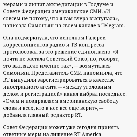
р
мерами и лишит аккредитации в Госдуме и
Совете Федерации американские СМИ. «И
т
совсем не потому, что я там вчера выступала», —
написала Симоньян на своем канале в Telegram.
а
Она подчеркнула, что исполком Галереи
корреспондентов радио и ТВ конгресса
л
проголосовал за это решение единогласно. «Я
почти не застала Советский Союз, но, говорят,
это выглядело именно так», — возмутилась
Симоньян. Представитель СМИ напомнила, что
RT вынудили зарегистрироваться в качестве
иностранного агента — «между уголовным
делом и регистрацией» канал выбрал последнее.
«С чем и поздравляем американскую свободу
слова и всех, кто в нее все еще верит», —
добавила главный редактор RT.
Совет Федерации может уже сегодня принять
ответные меры на лишение RT America