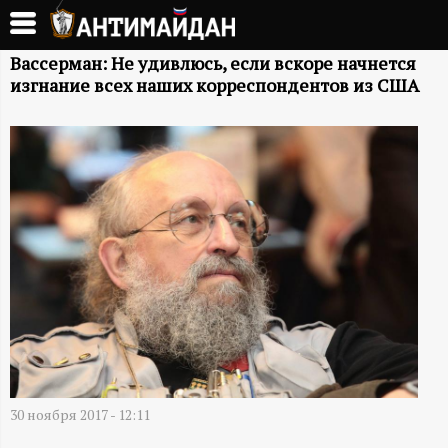
Перейти
к
А
основному
Вассерман: Не удивлюсь, если вскоре начнется
изгнание всех наших корреспондентов из США
содержанию
Н
Т
И
М
А
Й
Д
30 ноября 2017 - 12:11