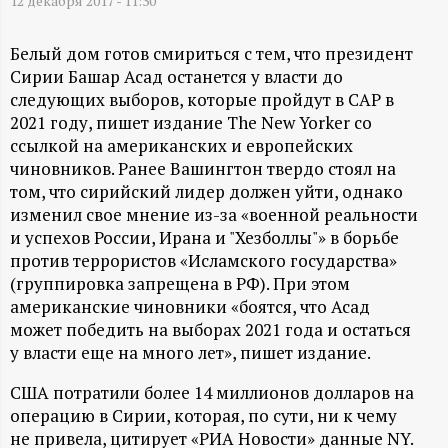
А
12 декабря 2017 - 11:30
Н
Белый дом готов смириться с тем, что президент
Сирии Башар Асад останется у власти до
-
следующих выборов, которые пройдут в САР в
2021 году, пишет издание The New Yorker со
и
ссылкой на американских и европейских
чиновников. Ранее Вашингтон твердо стоял на
н
том, что сирийский лидер должен уйти, однако
изменил свое мнение из-за «военной реальности
ф
и успехов России, Ирана и "Хезболлы"» в борьбе
против террористов «Исламского государства»
о
(группировка запрещена в РФ). При этом
американские чиновники «боятся, что Асад
р
может победить на выборах 2021 года и остаться
у власти еще на много лет», пишет издание.
м
США потратили более 14 миллионов долларов на
операцию в Сирии, которая, по сути, ни к чему
а
не привела, цитирует «РИА Новости» данные NY.