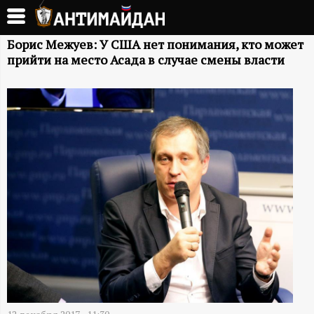
Перейти
к
А
основному
Борис Межуев: У США нет понимания, кто может
прийти на место Асада в случае смены власти
содержанию
Н
Т
И
М
А
Й
Д