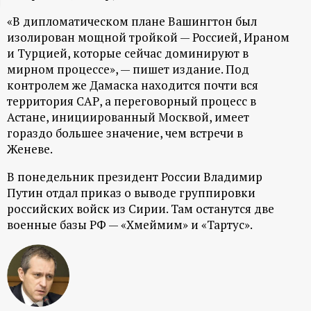
ц
«В дипломатическом плане Вашингтон был
изолирован мощной тройкой — Россией, Ираном
и
и Турцией, которые сейчас доминируют в
мирном процессе», — пишет издание. Под
о
контролем же Дамаска находится почти вся
территория САР, а переговорный процесс в
Астане, инициированный Москвой, имеет
н
гораздо большее значение, чем встречи в
Женеве.
н
В понедельник президент России Владимир
ы
Путин отдал приказ о выводе группировки
российских войск из Сирии. Там останутся две
й
военные базы РФ — «Хмеймим» и «Тартус».
п
о