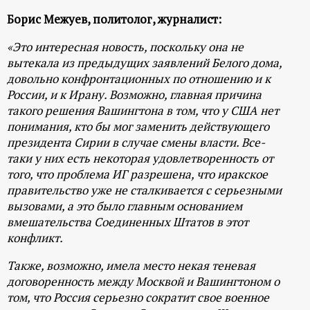
р
Борис Межуев, политолог, журналист:
т
«Это интересная новость, поскольку она не
вытекала из предыдущих заявлений Белого дома,
а
довольно конфронтационных по отношению и к
России, и к Ирану. Возможно, главная причина
л
такого решения Вашингтона в том, что у США нет
понимания, кто бы мог заменить действующего
президента Сирии в случае смены власти. Все-
таки у них есть некоторая удовлетворенность от
того, что проблема ИГ разрешена, что иракское
правительство уже не сталкивается с серьезными
вызовами, а это было главным основанием
вмешательства Соединенных Штатов в этот
конфликт.
Также, возможно, имела место некая теневая
договоренность между Москвой и Вашингтоном о
том, что Россия серьезно сократит свое военное