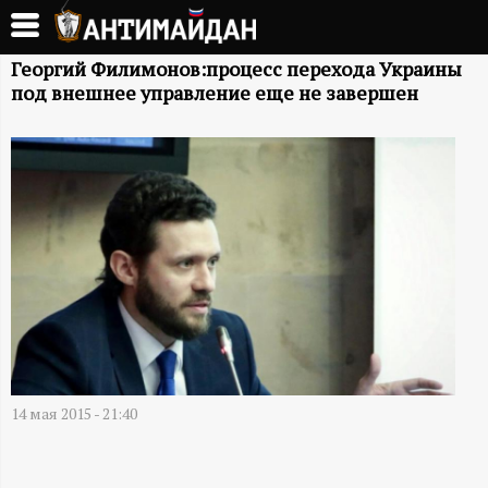
Перейти
к
А
основному
Георгий Филимонов:процесс перехода Украины
под внешнее управление еще не завершен
содержанию
Н
Т
И
М
А
Й
14 мая 2015 - 21:40
Д