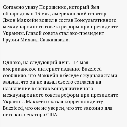
А
Согласно указу Порошенко, который был
Н
обнародован 13 мая, американский сенатор
Джон Маккейн вошел в состав Консультативного
-
международного совета реформ при президенте
Украины. Главой совета стал экс-президент
и
Грузии Михаил Саакашвили.
н
Однако, на следующий день - 14 мая -
ф
американское интернет издание Buzzfeed
сообщило, что Маккейн в беседе с журналистами
о
заявил, что он не давал своего согласия на
назначение в состав Консультативного
р
международного совета реформ при президенте
Украины. Маккейн сказал корреспонденту
м
Buzzfeed, что он не уверен, что это законно для
него как сенатора США.
а