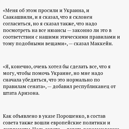
ц
«Меня об этом просили и Украина, и
Саакашвили, и я сказал, что я склонен
и
согласиться, но я сказал также, что надо
посмотреть на все нюансы — законно ли это в
о
соответствии с нашими этическими правилами и
тому подобными вещами», — сказал Маккейн.
н
н
«Я, конечно, очень хотел бы сделать все, что я
могу, чтобы помочь Украине, но мне надо
ы
сначала убедиться, что это нормально по
правилам сената», — добавил республиканец от
й
штата Аризона.
п
Как объявлено в указе Порошенко, в состав
о
совета также вошли европейские политики и