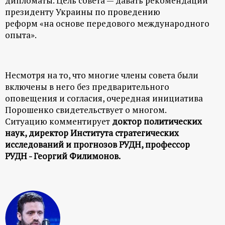
дипломаты. Цель совета — давать рекомендации
р
президенту Украины по проведению
реформ «на основе передового международного
т
опыта».
а
Несмотря на то, что многие члены совета были
л
включены в него без предварительного
оповещения и согласия, очередная инициатива
Порошенко свидетельствует о многом.
Ситуацию комментирует
доктор политических
наук, директор Института стратегических
исследований и прогнозов РУДН, профессор
РУДН - Георгий Филимонов.