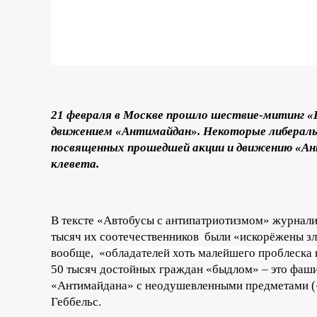
ц
и
о
21 февраля в Москве прошло шествие-митинг «Г
н
движением «Антимайдан». Некоторые либерал
посвященных прошедшей акции и движению «Ант
н
клевета.
ы
й
В тексте «Автобусы с антипатриотизмом» журнали
тысяч их соотечественников были «искорёжены зл
п
вообще, «
обладателей хоть малейшего проблеска н
50 тысяч достойных граждан «быдлом» – это фаши
«Антимайдана» с неодушевленными предметами (
о
Геббельс.