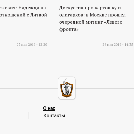
ежевич: Надежда на
Дискуссия про картошку и
отношений с Литвой
олигархов: в Москве прошел
очередной митинг «Левого
фронта»
27 мая 2019 - 12:20
26 мая 2019 - 14:35
О нас
Контакты