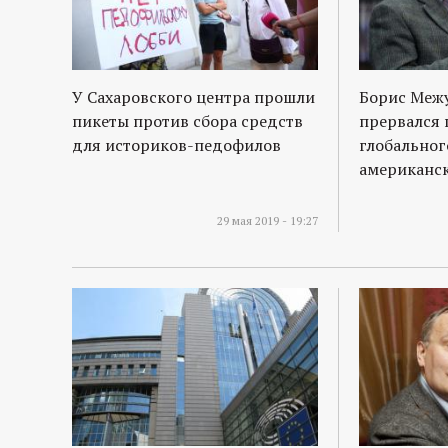
У Сахаровского центра прошли
Борис Межу
пикеты против сбора средств
прервался 
для историков-педофилов
глобальног
американс
29 мая 2019 - 19:27