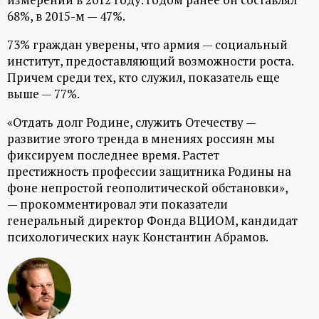
68%, в 2015-м — 47%.
ц
73% граждан уверены, что армия — социальный
и
институт, предоставляющий возможности роста.
Причем среди тех, кто служил, показатель еще
о
выше — 77%.
н
«Отдать долг Родине, служить Отечеству —
развитие этого тренда в мнениях россиян мы
н
фиксируем последнее время. Растет
престижность профессии защитника Родины на
фоне непростой геополитической обстановки»,
ы
— прокомментировал эти показатели
генеральный директор Фонда ВЦИОМ, кандидат
й
психологических наук Константин Абрамов.
п
о