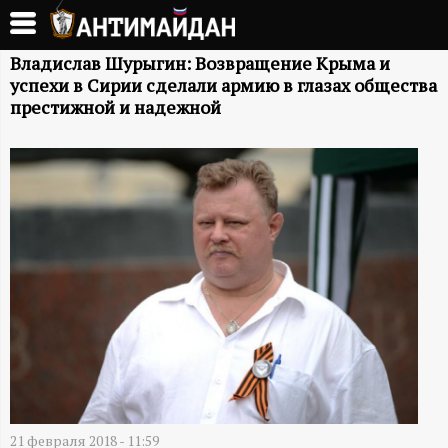
Перейти
к
А
основному
Владислав Шурыгин: Возвращение Крыма и
успехи в Сирии сделали армию в глазах общества
содержанию
Н
престижной и надежной
Т
И
М
А
Й
Д
21 февраля 2018 - 11:59