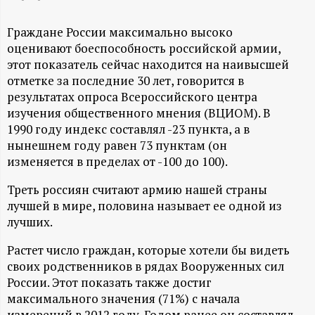
А
Н
Граждане России максимально высоко
оценивают боеспособность российской армии,
-
этот показатель сейчас находится на наивысшей
отметке за последние 30 лет, говорится в
и
результатах опроса Всероссийского центра
изучения общественного мнения (ВЦИОМ). В
1990 году индекс составлял -23 пункта, а в
н
нынешнем году равен 73 пунктам (он
изменяется в пределах от -100 до 100).
ф
Треть россиян считают армию нашей страны
о
лучшей в мире, половина называет ее одной из
лучших.
р
Растет число граждан, которые хотели бы видеть
м
своих родственников в рядах Вооруженных сил
России. Этот показать также достиг
а
максимального значения (71%) с начала
измерений в 2012 году. Годом ранее он составлял