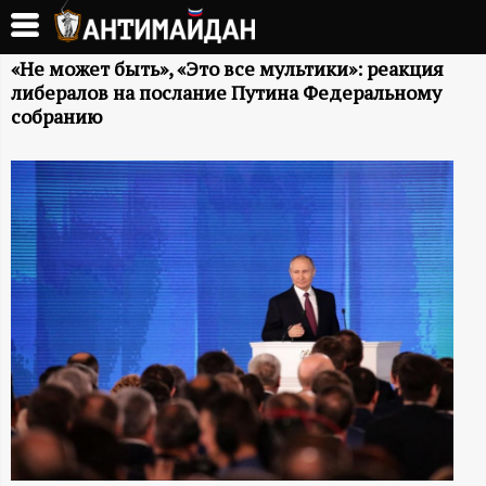
Перейти
к
А
основному
«Не может быть», «Это все мультики»: реакция
либералов на послание Путина Федеральному
содержанию
Н
собранию
Т
И
М
А
Й
Д