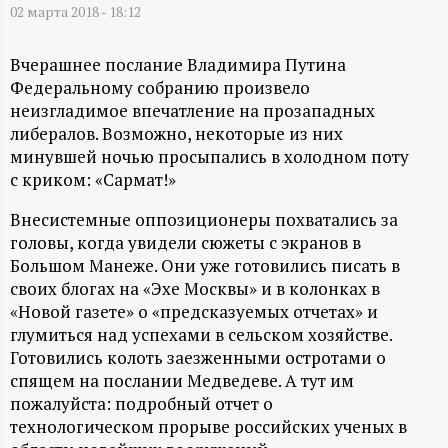
А
02 марта 2018 - 18:12
Н
Вчерашнее послание Владимира Путина
Федеральному собранию произвело
-
неизгладимое впечатление на прозападных
либералов. Возможно, некоторые из них
и
минувшей ночью просыпались в холодном поту
с криком: «Сармат!»
н
Внесистемные оппозиционеры похватались за
ф
головы, когда увидели сюжеты с экранов в
Большом Манеже. Они уже готовились писать в
о
своих блогах на «Эхе Москвы» и в колонках в
«Новой газете» о «предсказуемых отчетах» и
р
глумиться над успехами в сельском хозяйстве.
Готовились колоть заезженными остротами о
м
спящем на послании Медведеве. А тут им
пожалуйста: подробный отчет о
а
технологическом прорыве российских ученых в