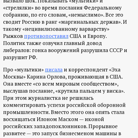
вызвало шок. Показывать «мультики» и
р
«стрелялки» во время послания Федеральному
собранию, по его словам, «немыслимо». Все это
т
сводит Россию в ранг «маргинальных держав». И
такому «нецивилизованному варварству»
а
Рыжков
противопоставил
США и Европу.
Политик также озвучил главный довод
л
либералов: гонка вооружений разрушила СССР и
разрушит РФ.
Про «мультики»
писала
и корреспондент «Эха
Москвы» Карина Орлова, проживающая в США.
Она вместе «со всем мировым сообществом»,
выслушав послание, «крутила пальцем у виска».
При этом журналистка не решилась
комментировать успехи российской оборонной
промышленности. Вместо этого она опять стала
восхищаться Илоном Маском — иконой
российских западопоклонников. Прорывное
развитее — это запуск бизнесменом машины в