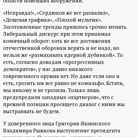
области новейших вооружений.
ц
«Неправда!», «Сердюков же все развалил»,
«Дешевая графика», «Плохой мультик».
и
Заготовленные тренды пришлось срочно менять.
Либеральный дискурс при этом принимал
о
комичный оборот: хоть во все достижения
отечественной оборонки верить и не надо, но
н
нельзя же «размахивать ядерной дубинкой». То
есть, согласно доводам «прогрессивных
н
демократов», у нас давно никакого
современного оружия нет. Но даже если оно и
ы
есть, грозить им все равно не комильфо. Кстати,
мы никому и не грозили. Только лишь
й
предупредили западных «партнеров», что с
прежней позиции просящего диалог с ними мы
п
выстраивать не будем.
У доверенного лица Григория Явлинского
о
Владимира Рыжкова выступление президента