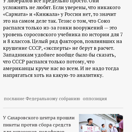
У либералов все предельно просто. Они
усложнять не любят. Если уверены, что никакого
«Сармата» и «Кинжала» у России нет, то значит
это на самом деле так. Тезис о том, что Союз
распался только из-за гонки вооружений — это
уровень соросовского учебника по истории для 7
и 8 классов. Целый ряд факторов, повлиявших на
крушение СССР, «эксперты» не берут в расчет.
Западникам удобнее вообще было бы сказать,
что СССР распался только потому, что
американцы круче нас во всем. И не надо тогда
напрягаться хоть на какую-то аналитику.
послание Федеральному собранию
оппозиция
У Сахаровского центра прошли
пикеты против сбора средств
для историков-педофилов